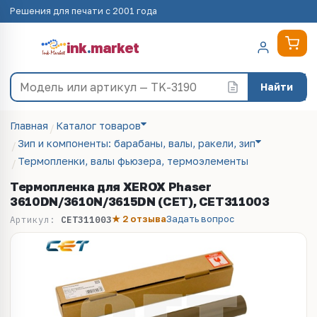
Решения для печати с 2001 года
ink
.
market
Найти
Главная
Каталог товаров
Зип и компоненты: барабаны, валы, ракели, зип
Термопленки, валы фьюзера, термоэлементы
Термопленка для XEROX Phaser
3610DN/3610N/3615DN (CET), CET311003
★ 2 отзыва
Задать вопрос
Артикул:
CET311003