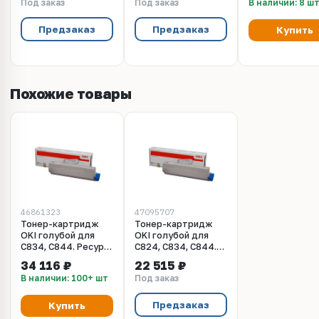
Под заказ
Под заказ
В наличии: 8 ш
Предзаказ
Предзаказ
Купить
Похожие товары
46861323
47095707
Тонер-картридж
Тонер-картридж
OKI голубой для
OKI голубой для
C834, C844. Ресурс
C824, C834, C844.
10000 стр.
Ресурс 5000 стр.
34 116 ₽
22 515 ₽
(46861323)
(47095707/47095703)
В наличии: 100+ шт
Под заказ
Предзаказ
Купить