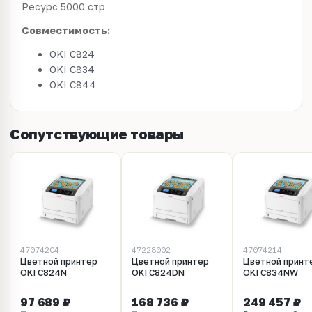
Ресурс 5000 стр
Совместимость:
OKI C824
OKI C834
OKI C844
Сопутствующие товары
47074204
47228002
47074214
Цветной принтер
Цветной принтер
Цветной принт
OKI C824N
OKI C824DN
OKI C834NW
97 689 ₽
168 736 ₽
249 457 ₽