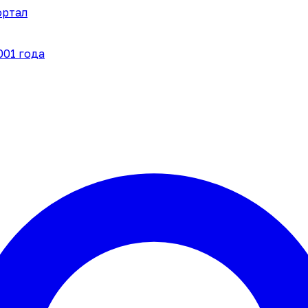
ортал
001 года