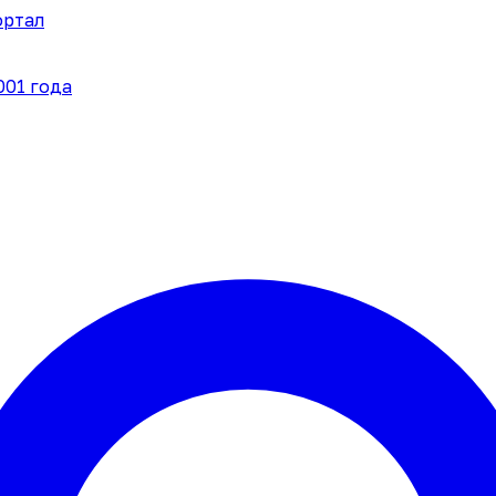
ортал
001 года