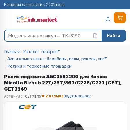
Решения для печати с 2001 года
ink
.
market
Найти
Главная
Каталог товаров
Зип и компоненты: барабаны, валы, ракели, зип
Ролики и тормозные площадки
Ролик подхвата A5C1562200 для Konica
Minolta Bizhub 227/287/367/C226/C227 (CET),
CET7149
★ 2 отзыва
Задать вопрос
Артикул:
CET7149