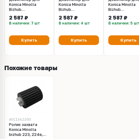
Konica Minolta
Konica Minolta
Konica Minolta
Bizhub
Bizhub
Bizhub
C224/C284/C364/C454/C554/C287
C224/C284/C364/C454/C554
C224/C284/C3
2 587 ₽
2 587 ₽
2 587 ₽
(CET) Black, 210г/
(CET) Cyan, 210г/
(CET) Yellow, 2
В наличии: 7 шт
В наличии: 4 шт
В наличии: 5 ш
пак, 590000 стр.,
пак, 590000 стр.,
пак, 590000 стр
CET8125
CET8126
CET8128
Купить
Купить
Купить
Похожие товары
A5C1562200
Ролик захвата
Konica Minolta
bizhub 223, 224e,