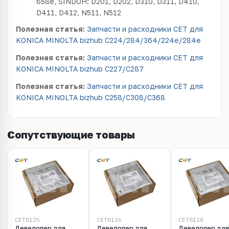
658e, SINDOH: D201, D202, D310, D311, D410,
D411, D412, N511, N512
Полезная статья:
Запчасти и расходники CET для
KONICA MINOLTA bizhub C224/284/364/224e/284e
Полезная статья:
Запчасти и расходники CET для
KONICA MINOLTA bizhub C227/C287
Полезная статья:
Запчасти и расходники CET для
KONICA MINOLTA bizhub C258/C308/C368
Сопутствующие товары
CET8125
CET8126
CET8128
Девелопер для
Девелопер для
Девелопер для