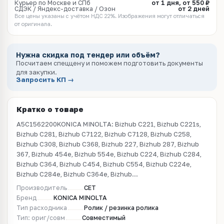
Курьер по Москве и СПб
от 1 дня, от 550 ₽
СДЭК / Яндекс-доставка / Озон
от 2 дней
Все цены указаны с учётом НДС 22%. Изображения могут отличаться
от оригинала.
Нужна скидка под тендер или объём?
Посчитаем спеццену и поможем подготовить документы
для закупки.
Запросить КП →
Кратко о товаре
A5C1562200KONICA MINOLTA: Bizhub C221, Bizhub C221s,
Bizhub C281, Bizhub C7122, Bizhub C7128, Bizhub C258,
Bizhub C308, Bizhub C368, Bizhub 227, Bizhub 287, Bizhub
367, Bizhub 454e, Bizhub 554e, Bizhub C224, Bizhub C284,
Bizhub C364, Bizhub C454, Bizhub C554, Bizhub C224e,
Bizhub C284e, Bizhub C364e, Bizhub...
Производитель
CET
Бренд
KONICA MINOLTA
Тип расходника
Ролик / резинка ролика
Тип: ориг/совм
Совместимый