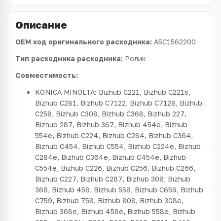
Описание
OEM код оригинального расходника:
A5C1562200
Тип расходника расходника:
Ролик
Совместимость:
KONICA MINOLTA: Bizhub C221, Bizhub C221s,
Bizhub C281, Bizhub C7122, Bizhub C7128, Bizhub
C258, Bizhub C308, Bizhub C368, Bizhub 227,
Bizhub 287, Bizhub 367, Bizhub 454e, Bizhub
554e, Bizhub C224, Bizhub C284, Bizhub C364,
Bizhub C454, Bizhub C554, Bizhub C224e, Bizhub
C284e, Bizhub C364e, Bizhub C454e, Bizhub
C554e, Bizhub C226, Bizhub C256, Bizhub C266,
Bizhub C227, Bizhub C287, Bizhub 308, Bizhub
368, Bizhub 458, Bizhub 558, Bizhub C659, Bizhub
C759, Bizhub 758, Bizhub 808, Bizhub 308e,
Bizhub 368e, Bizhub 458e, Bizhub 558e, Bizhub