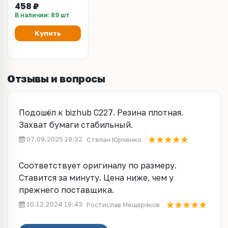
283, 284e, 36, 363,
458 ₽
364e, 42, 423, 227,
В наличии: 89 шт
287, 367, C220,
C224, C224e, C280,
Купить
C284, C284e,
C360/C364
A5C1562200
Отзывы и вопросы
Подошёл к bizhub C227. Резина плотная.
Захват бумаги стабильный.
07.09.2025 19:32
Степан Юрченко
Соответствует оригиналу по размеру.
Ставится за минуту. Цена ниже, чем у
прежнего поставщика.
10.12.2024 19:43
Ростислав Мещеряков