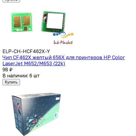
ELP-CH-HCF462X-Y
Чип CF462X желтый 656X для принтеров HP Color
LaserJet M652/M653 (22k)
98 ₽
В наличии: 6 шт
Купить