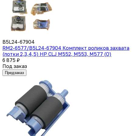
B5L24-67904
RM2-6577/B5L24-67904 Комплект роликов захвата
(лотки 2,3,4,5) HP CLJ M552, M553, M577 (O)
6 875 ₽
Под заказ
Предзаказ