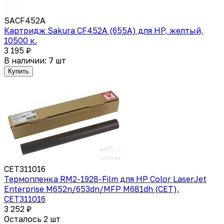
SACF452A
Картридж Sakura CF452A (655A) для HP, желтый,
10500 к.
3 195 ₽
В наличии: 7 шт
Купить
CET311016
Термопленка RM2-1928-Film для HP Color LaserJet
Enterprise M652n/653dn/MFP M681dh (CET),
CET311016
3 252 ₽
Осталось 2 шт