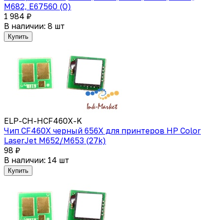
M682, E67560 (O)
1 984 ₽
В наличии: 8 шт
Купить
ELP-CH-HCF460X-K
Чип CF460X черный 656X для принтеров HP Color
LaserJet M652/M653 (27k)
98 ₽
В наличии: 14 шт
Купить