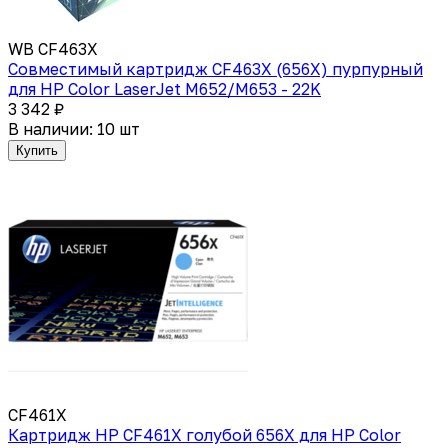
WB CF463X
Совместимый картридж CF463X (656X) пурпурный
для HP Color LaserJet M652/M653 - 22K
3 342 ₽
В наличии: 10 шт
Купить
CF461X
Картридж HP CF461X голубой 656X для HP Color