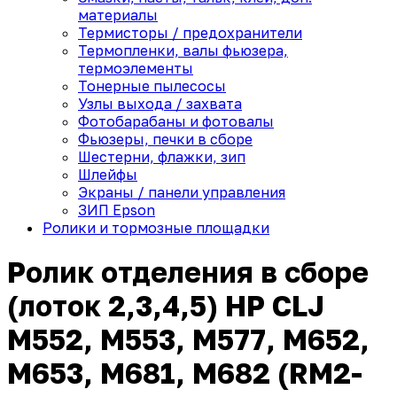
материалы
Термисторы / предохранители
Термопленки, валы фьюзера,
термоэлементы
Тонерные пылесосы
Узлы выхода / захвата
Фотобарабаны и фотовалы
Фьюзеры, печки в сборе
Шестерни, флажки, зип
Шлейфы
Экраны / панели управления
ЗИП Epson
Ролики и тормозные площадки
Ролик отделения в сборе
(лоток 2,3,4,5) HP CLJ
M552, M553, M577, M652,
M653, M681, M682 (RM2-