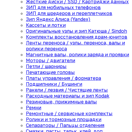
Жесткие диски / SSD / Картриджи данных
ЗИП для мобильных телефонов
ЗИП для шредеров и переплетчиков
Зип Яндекс Алиса (Yandex)
Кассеты и лотки
Оригинальные узлы и зип Катюша / Sindoh
Комплекты восстановления драм-юнитов
Ленты переноса / узлы. переноса, валы и
ролики переноса
Магнитные валы, ролики заряда и проявки
Моторы / двигатели
Петли / шарниры
Печатающие головы
Платы управления / форматера
Подшипники / Бушинги
Ракели / лезвия / Чистящие ленты
Расходные материалы и зип Kodak
Резиновые, прижимные валы
Ремни
Ремонтные / сервисные комплекты
Ролики и тормозные площадки
Сепараторы / Пальцы отделения
Смазки, пасты, тальк, клей, доп.