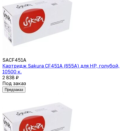
SACF451A
Картридж Sakura CF451A (655A) для HP, голубой,
10500 к.
2 838 ₽
Под заказ
Предзаказ