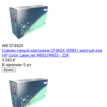
WB CF462X
Совместимый картридж CF462X (656X) желтый для
HP Color LaserJet M652/M653 - 22K
3 342 ₽
В наличии: 5 шт
Купить