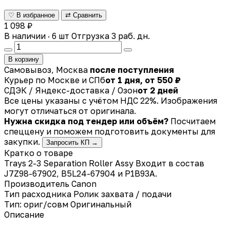
♡ В избранное
⇄ Сравнить
1 098 ₽
В наличии · 6 шт
Отгрузка 3 раб. дн.
В корзину
Самовывоз, Москва
после поступления
Курьер по Москве и СПб
от 1 дня, от 550 ₽
СДЭК / Яндекс-доставка / Озон
от 2 дней
Все цены указаны с учётом НДС 22%. Изображения
могут отличаться от оригинала.
Нужна скидка под тендер или объём?
Посчитаем
спеццену и поможем подготовить документы для
закупки.
Запросить КП →
Кратко о товаре
Trays 2-3 Separation Roller Assy Входит в состав
J7Z98-67902, B5L24-67904 и P1B93A.
Производитель
Canon
Тип расходника
Ролик захвата / подачи
Тип: ориг/совм
Оригинальный
Описание