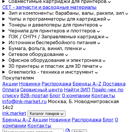
Совместимые картриджи для принтеров
CET - запчасти и расходные материалы
Зип и компоненты: барабаны, валы, ракели, зип
Чипы и программаторы для картриджей
Тонеры и девелоперы для принтеров
Чернила для принтеров и плоттеров
ПЗК / СНПЧ / Заправляемые картриджи
Источники бесперебойного питания
Бумага, фольга, винил, пленки
Сетевое оборудование
Офисное оборудование и электроника
3D принтеры и пластик для 3D печати
Greenworks - техника и инструмент
Покупателям
Акции
Новинки
Распродажа
Бренды A–Z
Доставка
Оплата
Сервисный центр
Найти ЗИП
Прайс-чек по
списку
B2B-портал
Блог
О компании
Контакты
info@ink-market.ru
Москва, Б. Новодмитровская
14с2
ink
.
market
Каталог товаров
Бренды A–Z
Акции
Новинки
Распродажа
Блог
О
компании
Контакты