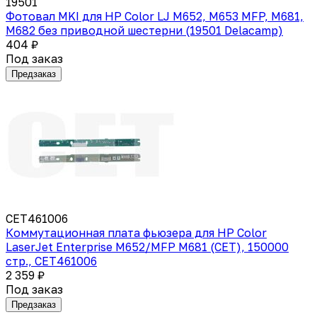
19501
Фотовал MKI для HP Color LJ M652, M653 MFP, M681,
M682 без приводной шестерни (19501 Delacamp)
404 ₽
Под заказ
Предзаказ
CET461006
Коммутационная плата фьюзера для HP Color
LaserJet Enterprise M652/MFP M681 (CET), 150000
стр., CET461006
2 359 ₽
Под заказ
Предзаказ