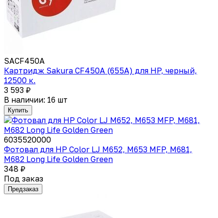
SACF450A
Картридж Sakura CF450A (655A) для HP, черный,
12500 к.
3 593 ₽
В наличии: 16 шт
Купить
6035520000
Фотовал для HP Color LJ M652, M653 MFP, M681,
M682 Long Life Golden Green
348 ₽
Под заказ
Предзаказ