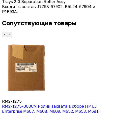
Trays 2-3 Separation Roller Assy
Входит в состав J7Z98-67902, B5L24-67904 и
P1B93A.
Сопутствующие товары
‹
›
RM2-1275
RM2-1275-000CN Ролик захвата в сборе HP LJ
Enterprise M607, M608, M609, M652, M653, M681,