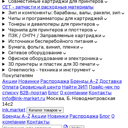
Совместимые картриджи для принтеров
CET - запчасти и расходные материалы
Зип и компоненты: барабаны, валы, ракели, зип
Чипы и программаторы для картриджей
Тонеры и девелоперы для принтеров
Чернила для принтеров и плоттеров
ПЗК / СНПЧ / Заправляемые картриджи
Источники бесперебойного питания
Бумага, фольга, винил, пленки
Сетевое оборудование
Офисное оборудование и электроника
3D принтеры и пластик для 3D печати
Greenworks - техника и инструмент
Покупателям
Акции
Новинки
Распродажа
Бренды A–Z
Доставка
Оплата
Сервисный центр
Найти ЗИП
Прайс-чек по
списку
B2B-портал
Блог
О компании
Контакты
info@ink-market.ru
Москва, Б. Новодмитровская
14с2
ink
.
market
Каталог товаров
Бренды A–Z
Акции
Новинки
Распродажа
Блог
О
компании
Контакты