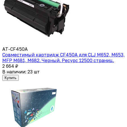
AT-CF450A
Cовместимый картридж CF450A для CLJ M652, M653,
MFP M681, M682. Черный. Ресурс 12500 страниц.
2 664 ₽
В наличии: 23 шт
Купить