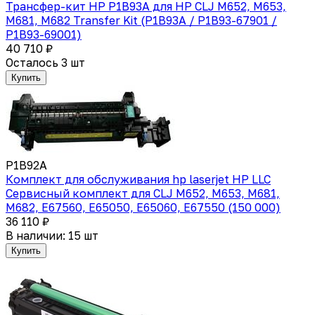
Трансфер-кит HP P1B93A для HP CLJ M652, M653,
M681, M682 Transfer Kit (P1B93A / P1B93-67901 /
P1B93-69001)
40 710 ₽
Осталось 3 шт
Купить
P1B92A
Комплект для обслуживания hp laserjet HP LLC
Сервисный комплект для CLJ M652, M653, M681,
M682, E67560, E65050, E65060, E67550 (150 000)
36 110 ₽
В наличии: 15 шт
Купить