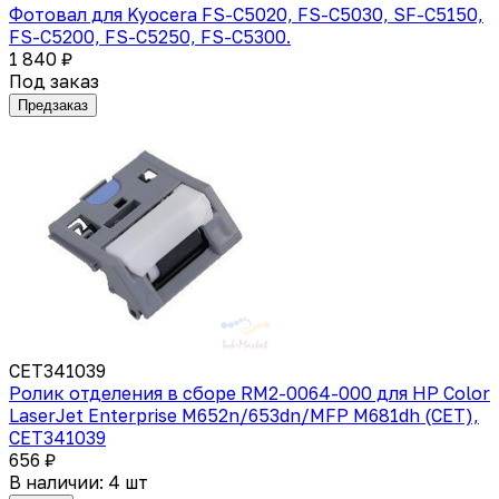
Фотовал для Kyocera FS-C5020, FS-C5030, SF-C5150,
FS-C5200, FS-C5250, FS-C5300.
1 840 ₽
Под заказ
Предзаказ
CET341039
Ролик отделения в сборе RM2-0064-000 для HP Color
LaserJet Enterprise M652n/653dn/MFP M681dh (CET),
CET341039
656 ₽
В наличии: 4 шт