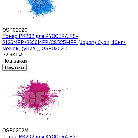
OSP0202C
Тонер PK202 для KYOCERA FS-
2126MFP/2626MFP/C8525MFP (Japan) Cyan, 10кг/
мешок, (унив.), OSP0202C
72 681 ₽
Под заказ
Предзаказ
OSP0202M
Тонер PK202 для KYOCERA FS-