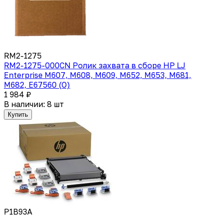
RM2-1275
RM2-1275-000CN Ролик захвата в сборе HP LJ
Enterprise M607, M608, M609, M652, M653, M681,
M682, E67560 (O)
1 984 ₽
В наличии: 8 шт
Купить
P1B93A