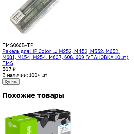
TMS066B-TP
Ракель для HP Color LJ M252, M452, M552, M652,
M681, M154, M254, M607, 608, 609 (УПАКОВКА 10шт)
TMS
507 ₽
В наличии: 100+ шт
Купить
Похожие товары