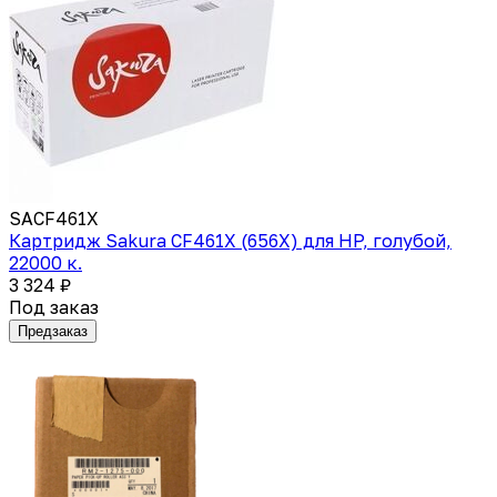
SACF461X
Картридж Sakura CF461X (656X) для HP, голубой,
22000 к.
3 324 ₽
Под заказ
Предзаказ