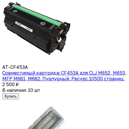
AT-CF453A
Cовместимый картридж CF453A для CLJ M652, M653,
MFP M681, M682. Пурпурный. Ресурс 10500 страниц.
2 500 ₽
В наличии: 10 шт
Купить