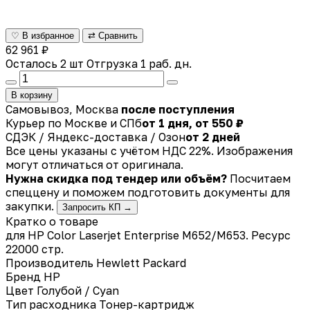
♡ В избранное
⇄ Сравнить
62 961 ₽
Осталось 2 шт
Отгрузка 1 раб. дн.
В корзину
Самовывоз, Москва
после поступления
Курьер по Москве и СПб
от 1 дня, от 550 ₽
СДЭК / Яндекс-доставка / Озон
от 2 дней
Все цены указаны с учётом НДС 22%. Изображения
могут отличаться от оригинала.
Нужна скидка под тендер или объём?
Посчитаем
спеццену и поможем подготовить документы для
закупки.
Запросить КП →
Кратко о товаре
для HP Color Laserjet Enterprise M652/M653. Ресурс
22000 стр.
Производитель
Hewlett Packard
Бренд
HP
Цвет
Голубой / Cyan
Тип расходника
Тонер-картридж