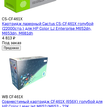
CS-CF461X
Картридж лазерный Cactus CS-CF461X голубой
(22000стр.) для HP Color LJ Enterprise M652dn,
M653dn, M681dh
4 813 ₽
Под заказ
Предзаказ
WB CF461X
Совместимый картридж CF461X (656X) голубой для
HP Color LaserJet M652/M653 - 22K