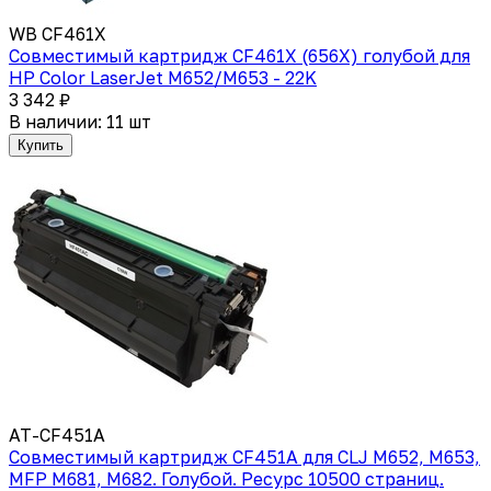
WB CF461X
Совместимый картридж CF461X (656X) голубой для
HP Color LaserJet M652/M653 - 22K
3 342 ₽
В наличии: 11 шт
Купить
AT-CF451A
Cовместимый картридж CF451A для CLJ M652, M653,
MFP M681, M682. Голубой. Ресурс 10500 страниц.