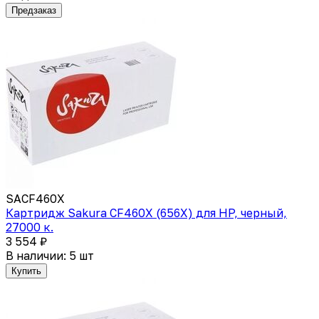
Предзаказ
SACF460X
Картридж Sakura CF460X (656X) для HP, черный,
27000 к.
3 554 ₽
В наличии: 5 шт
Купить