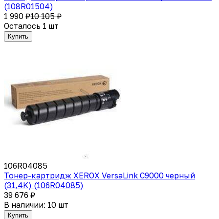
(108R01504)
1 990 ₽
10 105 ₽
Осталось 1 шт
Купить
106R04085
Тонер-картридж XEROX VersaLink C9000 черный
(31,4K) (106R04085)
39 676 ₽
В наличии: 10 шт
Купить