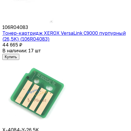
106R04083
Тонер-картридж XEROX VersaLink C9000 пурпурный
(26,5K) (106R04083)
44 665 ₽
В наличии: 17 шт
Купить
X-4084-Y-26.5K