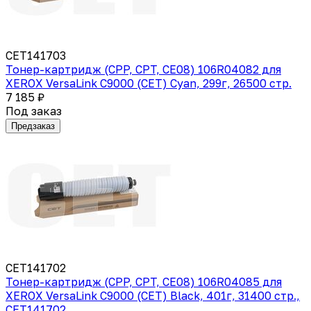
CET141703
Тонер-картридж (CPP, CPT, CE08) 106R04082 для
XEROX VersaLink C9000 (CET) Cyan, 299г, 26500 стр.
7 185 ₽
Под заказ
Предзаказ
CET141702
Тонер-картридж (CPP, CPT, CE08) 106R04085 для
XEROX VersaLink C9000 (CET) Black, 401г, 31400 стр.,
CET141702