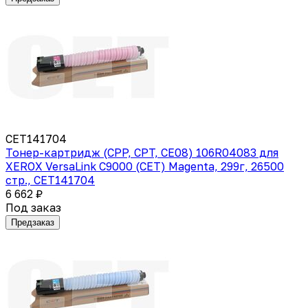
CET141704
Тонер-картридж (CPP, CPT, CE08) 106R04083 для
XEROX VersaLink C9000 (CET) Magenta, 299г, 26500
стр., CET141704
6 662 ₽
Под заказ
Предзаказ