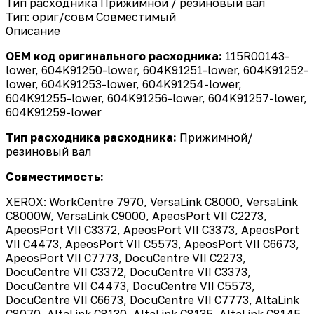
Тип расходника
Прижимной / резиновый вал
Тип: ориг/совм
Совместимый
Описание
OEM код оригинального расходника:
115R00143-
lower, 604K91250-lower, 604K91251-lower, 604K91252-
lower, 604K91253-lower, 604K91254-lower,
604K91255-lower, 604K91256-lower, 604K91257-lower,
604K91259-lower
Тип расходника расходника:
Прижимной/
резиновый вал
Совместимость:
XEROX: WorkCentre 7970, VersaLink C8000, VersaLink
C8000W, VersaLink C9000, ApeosPort VII C2273,
ApeosPort VII C3372, ApeosPort VII C3373, ApeosPort
VII C4473, ApeosPort VII C5573, ApeosPort VII C6673,
ApeosPort VII C7773, DocuCentre VII C2273,
DocuCentre VII C3372, DocuCentre VII C3373,
DocuCentre VII C4473, DocuCentre VII C5573,
DocuCentre VII C6673, DocuCentre VII C7773, AltaLink
C8070, AltaLink C8130, AltaLink C8135, AltaLink C8145,