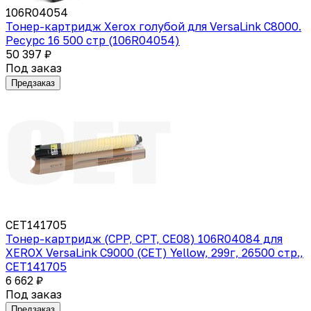
106R04054
Тонер-картридж Xerox голубой для VersaLink C8000.
Ресурс 16 500 стр (106R04054)
50 397 ₽
Под заказ
Предзаказ
CET141705
Тонер-картридж (CPP, CPT, CE08) 106R04084 для
XEROX VersaLink C9000 (CET) Yellow, 299г, 26500 стр.,
CET141705
6 662 ₽
Под заказ
Предзаказ