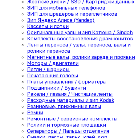
Жесткие диски / SSD / Картриджи данных
ЗИП для мобильных телефонов
ЗИП для шредеров и переплетчиков
Зип Яндекс Алиса (Yandex)
Кассеты и лотки
Оригинальные узлы и зип Катюша / Sindoh
Комплекты восстановления драм-юнитов
Ленты переноса / узлы. переноса, валы и
ролики переноса
Магнитные валы, ролики заряда и проявки
Моторы / двигатели
Петли / шарниры
Печатающие головы
Платы управления / форматера
Подшипники / Бушинги
Ракели / лезвия / Чистящие ленты
Расходные материалы и зип Kodak
Резиновые, прижимные валы
Ремни
Ремонтные / сервисные комплекты
Ролики и тормозные площадки
Сепараторы / Пальцы отделения
Смазки, пасты, тальк, клей, доп.