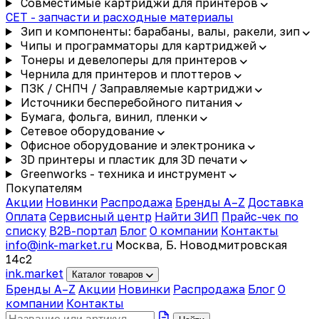
Совместимые картриджи для принтеров
CET - запчасти и расходные материалы
Зип и компоненты: барабаны, валы, ракели, зип
Чипы и программаторы для картриджей
Тонеры и девелоперы для принтеров
Чернила для принтеров и плоттеров
ПЗК / СНПЧ / Заправляемые картриджи
Источники бесперебойного питания
Бумага, фольга, винил, пленки
Сетевое оборудование
Офисное оборудование и электроника
3D принтеры и пластик для 3D печати
Greenworks - техника и инструмент
Покупателям
Акции
Новинки
Распродажа
Бренды A–Z
Доставка
Оплата
Сервисный центр
Найти ЗИП
Прайс-чек по
списку
B2B-портал
Блог
О компании
Контакты
info@ink-market.ru
Москва, Б. Новодмитровская
14с2
ink
.
market
Каталог товаров
Бренды A–Z
Акции
Новинки
Распродажа
Блог
О
компании
Контакты