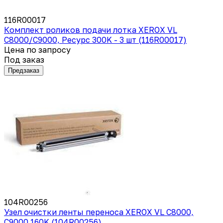
116R00017
Комплект роликов подачи лотка XEROX VL
C8000/C9000, Ресурс 300K - 3 шт (116R00017)
Цена по запросу
Под заказ
Предзаказ
104R00256
Узел очистки ленты переноса XEROX VL C8000,
C9000 160K (104R00256)