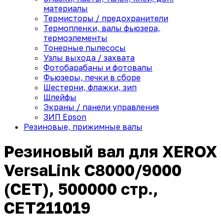
материалы
Термисторы / предохранители
Термопленки, валы фьюзера,
термоэлементы
Тонерные пылесосы
Узлы выхода / захвата
Фотобарабаны и фотовалы
Фьюзеры, печки в сборе
Шестерни, флажки, зип
Шлейфы
Экраны / панели управления
ЗИП Epson
Резиновые, прижимные валы
Резиновый вал для XEROX
VersaLink C8000/9000
(CET), 500000 стр.,
CET211019