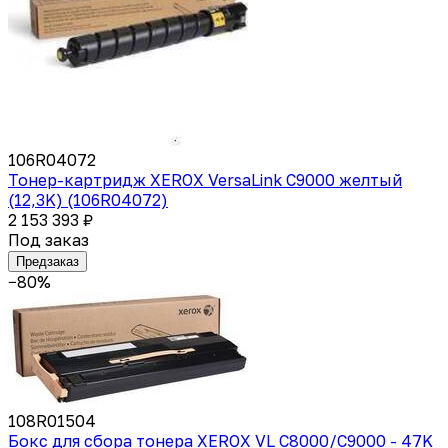
106R04072
Тонер-картридж XEROX VersaLink C9000 желтый
(12,3K) (106R04072)
2 153 393 ₽
Под заказ
Предзаказ
−80%
108R01504
Бокс для сбора тонера XEROX VL C8000/C9000 - 47K