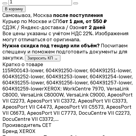
В корзину
Самовывоз, Москва
после поступления
Курьер по Москве и СПб
от 1 дня, от 550 ₽
СДЭК / Яндекс-доставка / Озон
от 2 дней
Все цены указаны с учётом НДС 22%. Изображения
могут отличаться от оригинала.
Нужна скидка под тендер или объём?
Посчитаем
спеццену и поможем подготовить документы для
закупки.
Запросить КП →
Кратко о товаре
115R00143-lower, 604K91250-lower, 604K91251-lower,
604K91252-lower, 604K91253-lower, 604K91254-lower,
604K91255-lower, 604K91256-lower, 604K91257-lower,
604K91259-lowerXEROX: WorkCentre 7970, VersaLink
C8000, VersaLink C8000W, VersaLink C9000, ApeosPort
VII C2273, ApeosPort VII C3372, ApeosPort VII C3373,
ApeosPort VII C4473, ApeosPort VII C5573, ApeosPort
VII C6673, ApeosPort VII C7773, DocuCentre VII C2273,
DocuCentre VII C3372,...
Производитель
CET
Бренд
XEROX