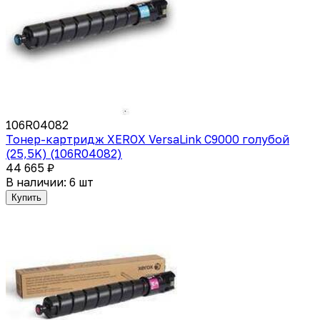
106R04082
Тонер-картридж XEROX VersaLink C9000 голубой
(25,5K) (106R04082)
44 665 ₽
В наличии: 6 шт
Купить