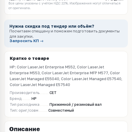
Все цены указаны с учётом НДС 22%. Изображения могут отличаться
от оригинала.
Нужна скидка под тендер или объём?
Посчитаем спеццену и поможем подготовить документы
для закупки.
Запросить КП →
Кратко о товаре
HP: Color LaserJet Enterprise M552, Color LaserJet
Enterprise M553, Color LaserJet Enterprise MFP M577, Color
LaserJet Managed E55040, Color LaserJet Managed E57540,
Color LaserJet Managed E57540
Производитель
CET
Бренд
HP
Тип расходника
Прижимной / резиновый вал
Тип: ориг/совм
Совместимый
Описание