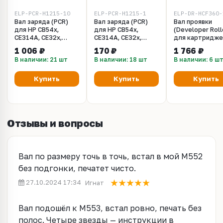
ELP-PCR-H1215-10
ELP-PCR-H1215-1
ELP-DR-HCF360-
Вал заряда (PCR)
Вал заряда (PCR)
Вал проявки
для HP CB54x,
для HP CB54x,
(Developer Roll
CE314A, CE32x,
CE314A, CE32x,
для картридже
CE25x, CE26x, CE40x,
CE25x, CE26x, CE40x,
CF360A/CF360X
1 006 ₽
170 ₽
1 766 ₽
CE41x, CF21x, CF40x,
CE41x, CF21x, CF40x,
Упаковка 10шт
В наличии: 21 шт
В наличии: 18 шт
В наличии: 6 ш
CF41x, CF36x, CF237
CF41x, CF36x, CF237
- Упаковка 10 штук.
Купить
Купить
Купить
Отзывы и вопросы
Вал по размеру точь в точь, встал в мой M552
без подгонки, печатет чисто.
27.10.2024 17:34
Игнат
Вал подошёл к M553, встал ровно, печать без
полос. Четыре звезды — инструкции в