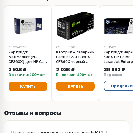
4100603220
CS-CF360X
CF360X
Картридж
Картридж лазерный
Картридж черн
NetProduct (N-
Cactus CS-CF360X
508X HP Color
CF360X) для HP CLJ
CF360X черный
LaserJet Enterp
Enterprise
(12500стр.) для HP
M552dn, M553dn
1 918 ₽
2 038 ₽
36 881 ₽
M552/M553/MFP
CLJ M552dn, M553dn,
M553n, M553x Bl
В наличии: 100+ шт
В наличии: 100+ шт
Под заказ
M577, Bk, 12,5K
M553N, M553x
Ресурс 12К
(CF360X)
Предзака
Купить
Купить
Отзывы и вопросы
Приобрёл данный картридж для HP CLJ