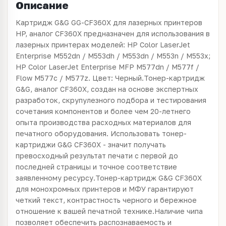
Описание
Картридж G&G GG-CF360X для лазерных принтеров
HP, аналог CF360X предназначен для использования в
лазерных принтерах моделей: HP Color LaserJet
Enterprise M552dn / M553dh / M553dn / M553n / M553x;
HP Color LaserJet Enterprise MFP M577dn / M577f /
Flow M577c / M577z. Цвет: Черный.Тонер-картридж
G&G, аналог CF360X, создан на основе экспертных
разработок, скрупулезного подбора и тестирования
сочетания компонентов и более чем 20-летнего
опыта производства расходных материалов для
печатного оборудования. Использовать тонер-
картриджи G&G CF360X - значит получать
превосходный результат печати с первой до
последней страницы и точное соответствие
заявленному ресурсу.Тонер-картридж G&G CF360X
для монохромных принтеров и МФУ гарантируют
четкий текст, контрастность черного и бережное
отношение к вашей печатной технике.Наличие чипа
позволяет обеспечить распознаваемость и