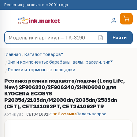
Решения для печати с 2001 года
ink
.
market
Найти
Главная
Каталог товаров
Зип и компоненты: барабаны, валы, ракели, зип
Ролики и тормозные площадки
Резинка ролика подхвата/подачи (Long Life,
New) 2F906230/2F906240/2HN06080 для
KYOCERA ECOSYS
P2035d/2135dn/M2030dn/2035dn/2535dn
(CET), CET341092PT, CET341092PTR
★ 2 отзыва
Задать вопрос
Артикул:
CET341092PT