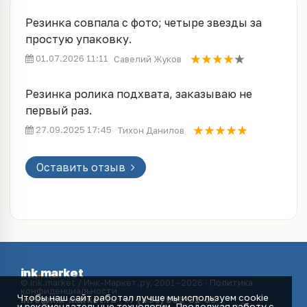
Резинка совпала с фото; четыре звезды за
простую упаковку.
01.07.2026 11:11
Савелий Жуков
Резинка ролика подхвата, заказываю не
первый раз.
27.09.2025 17:45
Тихон Данилов
Оставить отзыв
ink
.
market
© ink.market / Инк-Маркет.ру, 2001–2026 ·
Политика
конфиденциальности
Чтобы наш сайт работал лучше мы используем cookie
info@ink-market.ru
·
+7 (495) 565-31-09
и рекомендательные технологии. Продолжая работу с