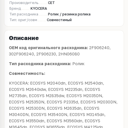
Производитель
CET
Бренд
KYOCERA
Тип расходника
Ролик / резинка ролика
Тип: ориг/совм
Совместимый
Описание
OEM код оригинального расходника:
2F906240,
302F906240, 2F906230, 2HN06080
Тип расходника расходника:
Ролик
Совместимость:
KYOCERA: ECOSYS M2040dn, ECOSYS M2540dn,
ECOSYS M2640idw, ECOSYS M2235dn, ECOSYS
M2735dn, ECOSYS M2835dw, ECOSYS M2035DN,
ECOSYS M2535DN, ECOSYS P2335d, ECOSYS M2030DN,
ECOSYS M2530DN, ECOSYS M2635dn, ECOSYS
M3040DN, ECOSYS M3540DN, ECOSYS M3145dn,
ECOSYS M3550idn, ECOSYS M3560idn, ECOSYS
M3645dn, ECOSYS M3655idn, ECOSYS M4125idn,