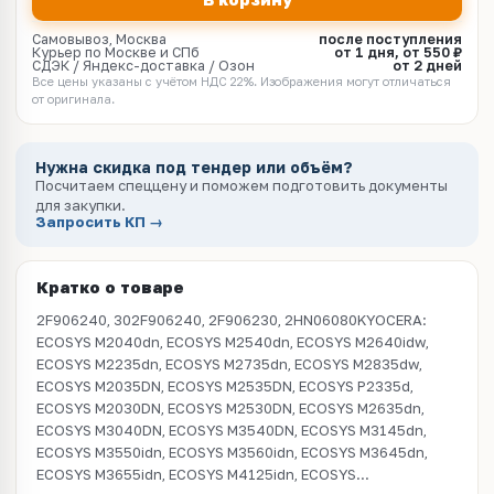
Самовывоз, Москва
после поступления
Курьер по Москве и СПб
от 1 дня, от 550 ₽
СДЭК / Яндекс-доставка / Озон
от 2 дней
Все цены указаны с учётом НДС 22%. Изображения могут отличаться
от оригинала.
Нужна скидка под тендер или объём?
Посчитаем спеццену и поможем подготовить документы
для закупки.
Запросить КП →
Кратко о товаре
2F906240, 302F906240, 2F906230, 2HN06080KYOCERA:
ECOSYS M2040dn, ECOSYS M2540dn, ECOSYS M2640idw,
ECOSYS M2235dn, ECOSYS M2735dn, ECOSYS M2835dw,
ECOSYS M2035DN, ECOSYS M2535DN, ECOSYS P2335d,
ECOSYS M2030DN, ECOSYS M2530DN, ECOSYS M2635dn,
ECOSYS M3040DN, ECOSYS M3540DN, ECOSYS M3145dn,
ECOSYS M3550idn, ECOSYS M3560idn, ECOSYS M3645dn,
ECOSYS M3655idn, ECOSYS M4125idn, ECOSYS...