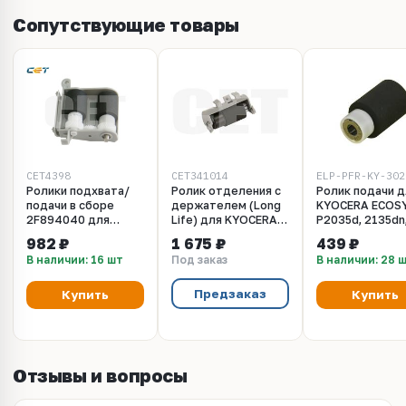
Сопутствующие товары
CET4398
CET341014
Ролики подхвата/
Ролик отделения с
Ролик подачи д
подачи в сборе
держателем (Long
KYOCERA ECOS
2F894040 для
Life) для KYOCERA
P2035d, 2135dn
KYOCERA FS-
ECOSYS M2030DN
M2030dn, 2035d
982 ₽
1 675 ₽
439 ₽
2000D/2020D/3920DN/4020DN/3900DN/4000DN
(CET), CET341014
2535dn
В наличии: 16 шт
Под заказ
В наличии: 28 
(CET), CET4398
(302F906230) (
Imaging®)
Предзаказ
Купить
Купить
Отзывы и вопросы