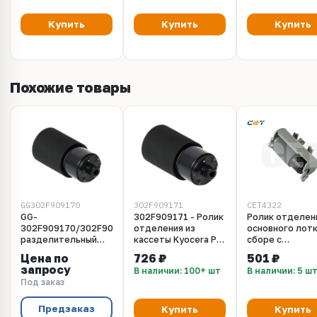
CET4389R
CET4322PTR
Купить
Купить
Купить
Похожие товары
GG302F909170
302F909171
CET4322
GG-
302F909171 - Ролик
Ролик отделен
302F909170/302F909171
отделения из
основного лотк
разделительный
кассеты Kyocera PF-
сборе с
ролик для Kyocera
310, PF-430, PF-500,
держателем
Цена по
726 ₽
501 ₽
PF-510
2F909170 для
запросу
В наличии: 100+ шт
В наличии: 5 ш
KYOCERA FS-
Под заказ
2000D/3900DN
(CET), CET4322
Предзаказ
Купить
Купить