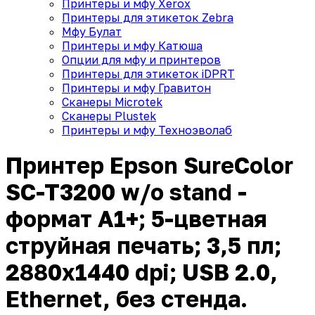
Принтеры и мфу Xerox
Принтеры для этикеток Zebra
Мфу Булат
Принтеры и мфу Катюша
Опции для мфу и принтеров
Принтеры для этикеток iDPRT
Принтеры и мфу Гравитон
Сканеры Microtek
Сканеры Plustek
Принтеры и мфу Техноэволаб
Принтер Epson SureColor
SC-T3200 w/o stand -
формат A1+; 5-цветная
струйная печать; 3,5 пл;
2880x1440 dpi; USB 2.0,
Ethernet, без стенда.