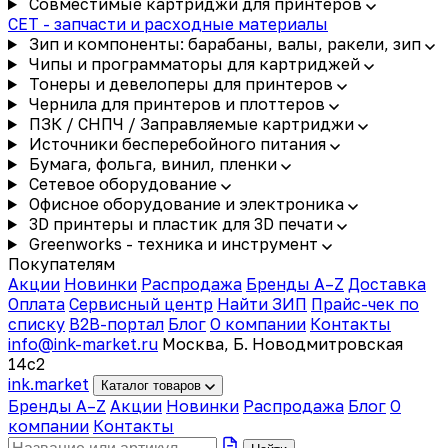
Совместимые картриджи для принтеров
CET - запчасти и расходные материалы
Зип и компоненты: барабаны, валы, ракели, зип
Чипы и программаторы для картриджей
Тонеры и девелоперы для принтеров
Чернила для принтеров и плоттеров
ПЗК / СНПЧ / Заправляемые картриджи
Источники бесперебойного питания
Бумага, фольга, винил, пленки
Сетевое оборудование
Офисное оборудование и электроника
3D принтеры и пластик для 3D печати
Greenworks - техника и инструмент
Покупателям
Акции
Новинки
Распродажа
Бренды A–Z
Доставка
Оплата
Сервисный центр
Найти ЗИП
Прайс-чек по
списку
B2B-портал
Блог
О компании
Контакты
info@ink-market.ru
Москва, Б. Новодмитровская
14с2
ink
.
market
Каталог товаров
Бренды A–Z
Акции
Новинки
Распродажа
Блог
О
компании
Контакты