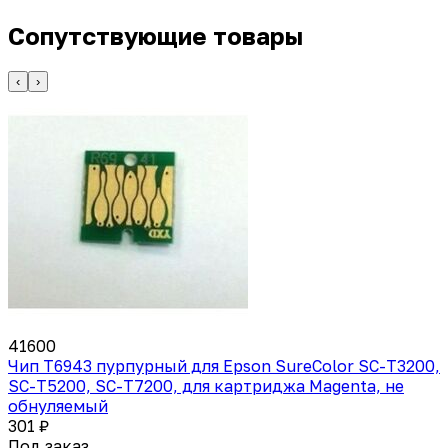
Сопутствующие товары
‹
›
41600
Чип T6943 пурпурный для Epson SureColor SC-T3200,
SC-T5200, SC-T7200, для картриджа Magenta, не
обнуляемый
301 ₽
Под заказ