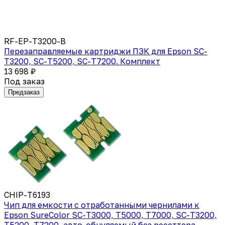
RF-EP-T3200-B
Перезаправляемые картриджи ПЗК для Epson SC-
T3200, SC-T5200, SC-T7200. Комплект
13 698 ₽
Под заказ
Предзаказ
CHIP-T6193
Чип для емкости с отработанными чернилами к
Epson SureColor SC-T3000, T5000, T7000, SC-T3200,
T5200, T7200, авто-обнуляемый без ресеттера