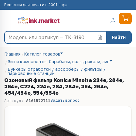
Решения для печати с 2001 года
ink
.
market
Найти
Главная
Каталог товаров
Зип и компоненты: барабаны, валы, ракели, зип
Бункеры отработки / абсорберы / фильтры /
парковочные станции
Озоновый фильтр Konica Minolta 224e, 284e,
364e, C224, 224e, 284, 284e, 364, 264e,
454/454e, 554/554e
Задать вопрос
Артикул:
A161R72711