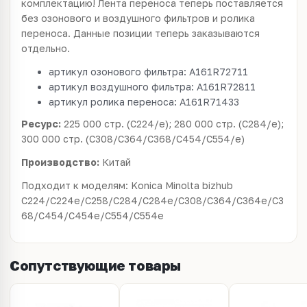
комплектацию! Лента переноса теперь поставляется
без озонового и воздушного фильтров и ролика
переноса. Данные позиции теперь заказываются
отдельно.
артикул озонового фильтра: A161R72711
артикул воздушного фильтра: A161R72811
артикул ролика переноса: A161R71433
Ресурс:
225 000 стр. (C224/е); 280 000 стр. (C284/е);
300 000 стр. (C308/С364/C368/С454/С554/е)
Производство:
Китай
Подходит к моделям: Konica Minolta bizhub
C224/C224e/C258/C284/C284e/C308/C364/C364e/C3
68/C454/C454e/C554/C554e
Сопутствующие товары