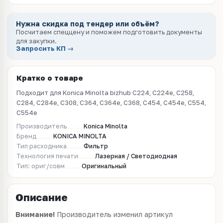
Нужна скидка под тендер или объём?
Посчитаем спеццену и поможем подготовить документы
для закупки.
Запросить КП →
Кратко о товаре
Подходит для Konica Minolta bizhub C224, C224e, C258,
C284, C284e, C308, C364, C364e, C368, C454, C454e, C554,
C554e
Производитель
Konica Minolta
Бренд
KONICA MINOLTA
Тип расходника
Фильтр
Технология печати
Лазерная / Светодиодная
Тип: ориг/совм
Оригинальный
Описание
Внимание!
Производитель изменил артикул