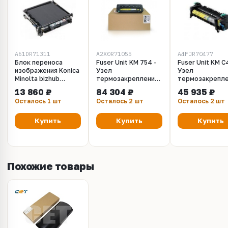
A61DR71311
A2X0R71055
A4FJR70477
Блок переноса
Fuser Unit KM 754 -
Fuser Unit KM C
изображения Konica
Узел
Узел
Minolta bizhub
термозакрепления
термозакрепл
308/368
Konica Minolta
Konica Minolta 
13 860 ₽
84 304 ₽
45 935 ₽
(A61DR71311)
(A2X0R71055)
KM bizhub C454
Осталось 1 шт
Осталось 2 шт
Осталось 2 шт
Ресурс 1 200 000
(A4FJR70400 /
стр.
A4FJR70422)
Ресурс 600K.
Купить
Купить
Купить
Похожие товары