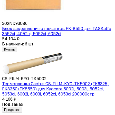
302ND93086
Блок закрепления отпечатков FK-8550 для TASKalfa
3552ci, 4052ci, 5052ci, 6052ci
54 104 ₽
В наличии: 6 шт
Купить
CS-FILM-KYO-TK5002
Термопленка Cactus CS-FILM-KYO-TK5002 (FK6325,
FK8350/FK8550) для Kyocera 5002i, 5003i, 5052ci,
5053ci, 6002i, 6003i, 6052ci, 6053ci 200000стр
4 166 ₽
Под заказ
Предзаказ