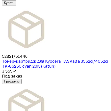
Купить
52821/51446
Тонер-картридж для Kyocera TASKalfa 3552ci/4052ci
TK-8525C cyan 20K (Katun)
3 559 ₽
Под заказ
Предзаказ