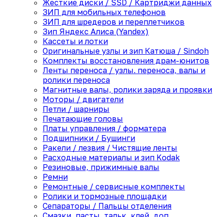
Жесткие диски / SSD / Картриджи данных
ЗИП для мобильных телефонов
ЗИП для шредеров и переплетчиков
Зип Яндекс Алиса (Yandex)
Кассеты и лотки
Оригинальные узлы и зип Катюша / Sindoh
Комплекты восстановления драм-юнитов
Ленты переноса / узлы. переноса, валы и
ролики переноса
Магнитные валы, ролики заряда и проявки
Моторы / двигатели
Петли / шарниры
Печатающие головы
Платы управления / форматера
Подшипники / Бушинги
Ракели / лезвия / Чистящие ленты
Расходные материалы и зип Kodak
Резиновые, прижимные валы
Ремни
Ремонтные / сервисные комплекты
Ролики и тормозные площадки
Сепараторы / Пальцы отделения
Смазки, пасты, тальк, клей, доп.