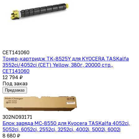
CET141060
Тонер-картридж TK-8525Y для KYOCERA TASKalfa
3552ci/4052ci (CET) Yellow, 380г, 20000 стр.,
CET141060
12 794 ₽
Под заказ
Предзаказ
302ND93171
Блок заряда MC-8550 для Kyocera TASKalfa 4052ci,
5052ci, 6052ci, 2552ci, 3252ci, 4002i, 5002i, 6002i
8 680 ₽