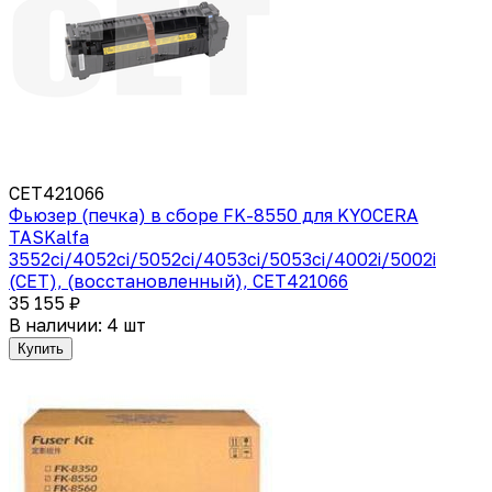
CET421066
Фьюзер (печка) в сборе FK-8550 для KYOCERA
TASKalfa
3552ci/4052ci/5052ci/4053ci/5053ci/4002i/5002i
(CET), (восстановленный), CET421066
35 155 ₽
В наличии: 4 шт
Купить