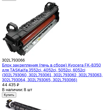
302L793066
Блок закрепления (печь в сборе) Kyocera FK-8350
для TASKalfa 3552ci, 4052ci, 5052ci, 6052ci
(302L793060, 302L793061, 302L793062, 302L793063,
302L793064, 302L793065, 302L793066)
44 435 ₽
В наличии: 8 шт
Купить