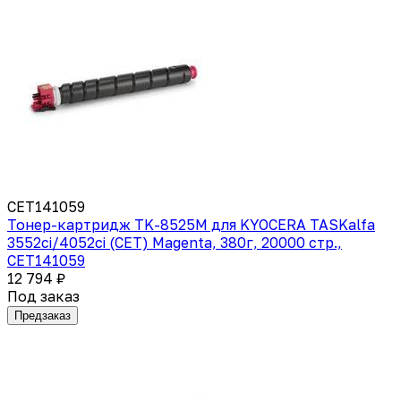
CET141059
Тонер-картридж TK-8525M для KYOCERA TASKalfa
3552ci/4052ci (CET) Magenta, 380г, 20000 стр.,
CET141059
12 794 ₽
Под заказ
Предзаказ