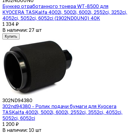
1902ND0UN0
Бункер отработанного тонера WT-8500 для
KYOCERA TASKalfa 4002i, 5002i, 6002i, 2552ci, 3252ci,
4052ci, 5052ci, 6052ci (1902ND0UN0) 40K
1 334 ₽
В наличии: 27 шт
Купить
302ND94380
302nd94380 - Ролик подачи бумаги для Kyocera
TASKalfa 4002i, 5002i, 6002i, 2552ci, 3552ci, 4052ci,
5052ci, 6052ci
1 200 ₽
В наличии: 10 шт