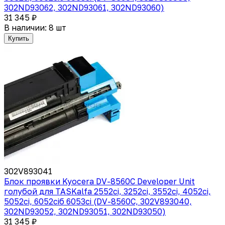
302ND93062, 302ND93061, 302ND93060)
31 345 ₽
В наличии: 8 шт
Купить
302V893041
Блок проявки Kyocera DV-8560C Developer Unit
голубой для TASKalfa 2552ci, 3252ci, 3552ci, 4052ci,
5052ci, 6052ciб 6053ci (DV-8560C, 302V893040,
302ND93052, 302ND93051, 302ND93050)
31 345 ₽