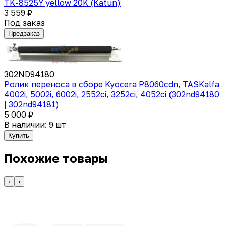
TK-8525Y yellow 20K (Katun)
3 559 ₽
Под заказ
Предзаказ
302ND94180
Ролик переноса в сборе Kyocera P8060cdn, TASKalfa
4002i, 5002i, 6002i, 2552ci, 3252ci, 4052ci (302nd94180
| 302nd94181)
5 000 ₽
В наличии: 9 шт
Купить
Похожие товары
‹
›