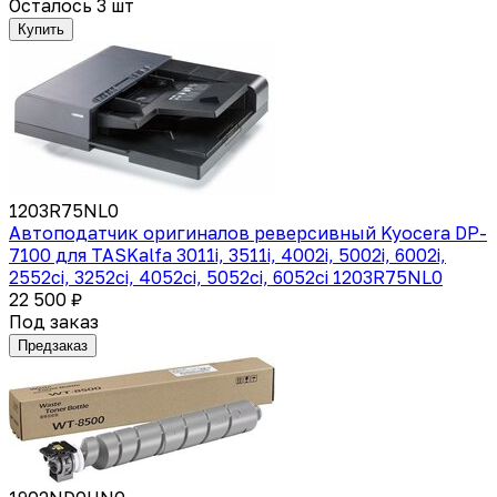
Осталось 3 шт
Купить
1203R75NL0
Автоподатчик оригиналов реверсивный Kyocera DP-
7100 для TASKalfa 3011i, 3511i, 4002i, 5002i, 6002i,
2552ci, 3252ci, 4052ci, 5052ci, 6052ci 1203R75NL0
22 500 ₽
Под заказ
Предзаказ