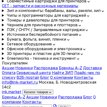
Совместимые картриджи для принтеров
CET - запчасти и расходные материалы
Зип и компоненты: барабаны, валы, ракели, зип
Чипы и программаторы для картриджей
Тонеры и девелоперы для принтеров
Чернила для принтеров и плоттеров
ПЗК / СНПЧ / Заправляемые картриджи
Источники бесперебойного питания
Бумага, фольга, винил, пленки
Сетевое оборудование
Офисное оборудование и электроника
3D принтеры и пластик для 3D печати
Greenworks - техника и инструмент
Покупателям
Акции
Новинки
Распродажа
Бренды A–Z
Доставка
Оплата
Сервисный центр
Найти ЗИП
Прайс-чек по
списку
B2B-портал
Блог
О компании
Контакты
info@ink-market.ru
Москва, Б. Новодмитровская
14с2
ink
.
market
Каталог товаров
Бренды A–Z
Акции
Новинки
Распродажа
Блог
О
компании
Контакты