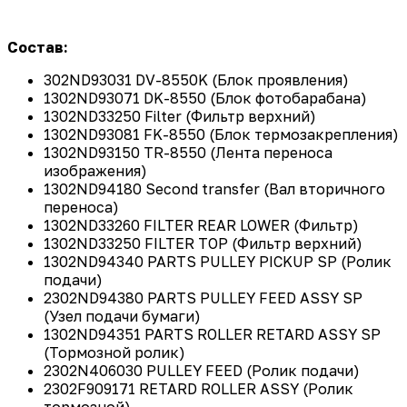
Состав:
302ND93031 DV-8550K (Блок проявления)
1302ND93071 DK-8550 (Блок фотобарабана)
1302ND33250 Filter (Фильтр верхний)
1302ND93081 FK-8550 (Блок термозакрепления)
1302ND93150 TR-8550 (Лента переноса
изображения)
1302ND94180 Second transfer (Вал вторичного
переноса)
1302ND33260 FILTER REAR LOWER (Фильтр)
1302ND33250 FILTER TOP (Фильтр верхний)
1302ND94340 PARTS PULLEY PICKUP SP (Ролик
подачи)
2302ND94380 PARTS PULLEY FEED ASSY SP
(Узел подачи бумаги)
1302ND94351 PARTS ROLLER RETARD ASSY SP
(Тормозной ролик)
2302N406030 PULLEY FEED (Ролик подачи)
2302F909171 RETARD ROLLER ASSY (Ролик
тормозной)