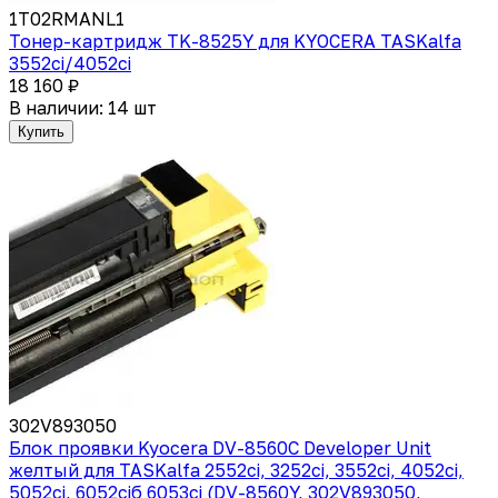
1T02RMANL1
Тонер-картридж TK-8525Y для KYOCERA TASKalfa
3552ci/4052ci
18 160 ₽
В наличии: 14 шт
Купить
302V893050
Блок проявки Kyocera DV-8560C Developer Unit
желтый для TASKalfa 2552ci, 3252ci, 3552ci, 4052ci,
5052ci, 6052ciб 6053ci (DV-8560Y, 302V893050,