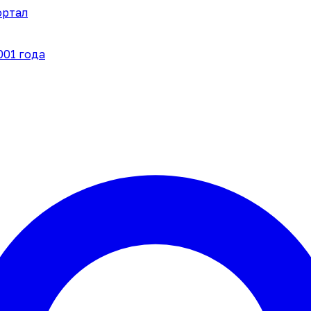
ортал
001 года