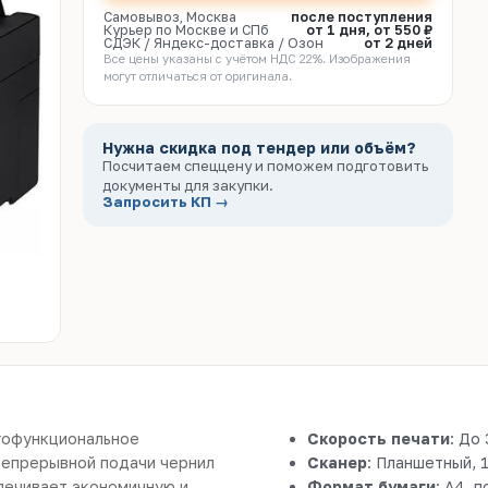
Самовывоз, Москва
после поступления
Курьер по Москве и СПб
от 1 дня, от 550 ₽
СДЭК / Яндекс-доставка / Озон
от 2 дней
Все цены указаны с учётом НДС 22%. Изображения
могут отличаться от оригинала.
Нужна скидка под тендер или объём?
Посчитаем спеццену и поможем подготовить
документы для закупки.
Запросить КП →
гофункциональное
Скорость печати
: До 
 непрерывной подачи чернил
Сканер
: Планшетный, 
спечивает экономичную и
Формат бумаги
: A4, 