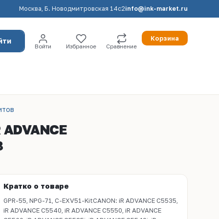
Москва, Б. Новодмитровская 14с2
info@ink-market.ru
Корзина
йти
Войти
Избранное
Сравнение
итов
R ADVANCE
8
Кратко о товаре
GPR-55, NPG-71, C-EXV51-KitCANON: iR ADVANCE C5535,
iR ADVANCE C5540, iR ADVANCE C5550, iR ADVANCE