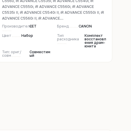
C5560, iR ADVANCE C5535i, iR ADVANCE C5540i, iR
ADVANCE C5550i, iR ADVANCE C5560i, iR ADVANCE
C5535i II, iR ADVANCE C5540i II, iR ADVANCE C5550i II, iR
ADVANCE C5560i II, iR ADVANCE...
Производитель
CET
Бренд
CANON
Цвет
Набор
Тип
Комплект
расходника
восстановл
ения драм-
юнита
Тип: ориг/
Совместим
совм
ый