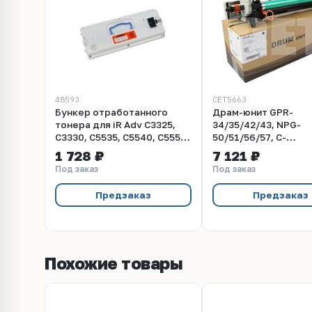
48593
CET5663
Бункер отработанного
Драм-юнит GPR-
тонера для iR Adv C3325,
34/35/42/43, NPG-
C3330, C5535, C5540, C5550,
50/51/56/57, C-
C5560 (Katun FM1-
EXV32/33/38/39 для
1 728 ₽
7 121 ₽
A606/WT-202)
iR2520/2525/2530/2
Под заказ
Под заказ
(CET), 125000 стр.,
Предзаказ
Предзаказ
Похожие товары