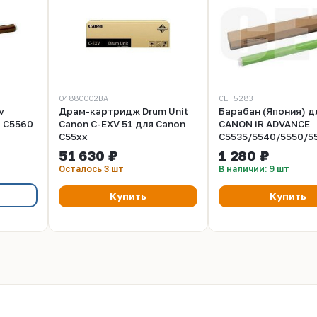
0488C002BA
CET5283
v
Драм-картридж Drum Unit
Барабан (Япония) д
, C5560
Canon C-EXV 51 для Canon
CANON iR ADVANCE
C55xx
C5535/5540/5550/5
(CET), 200000 стр.,
51 630 ₽
1 280 ₽
CET5283
Осталось 3 шт
В наличии: 9 шт
Купить
Купить