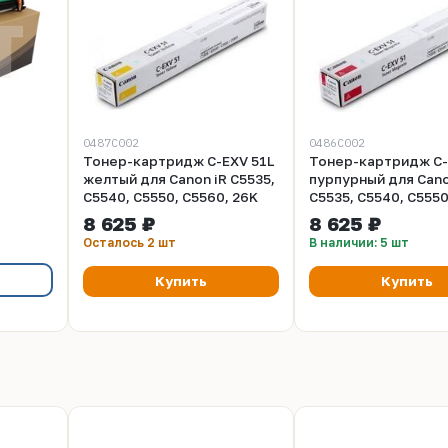
0487C002
0486C002
Тонер-картридж C-EXV 51L
Тонер-картридж C-
желтый для Canon iR C5535,
пурпурный для Cano
C5540, C5550, C5560, 26K
C5535, C5540, C5550
 CANON
60K
8 625 ₽
8 625 ₽
535/2545
Осталось 2 шт
В наличии: 5 шт
 CET5663
Купить
Купить