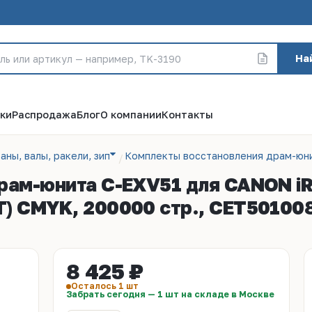
На
ки
Распродажа
Блог
О компании
Контакты
аны, валы, ракели, зип
Комплекты восстановления драм-юн
драм-юнита C-EXV51 для CANON i
) CMYK, 200000 стр., CET50100
8 425 ₽
Осталось 1 шт
Забрать сегодня — 1 шт на складе в Москве