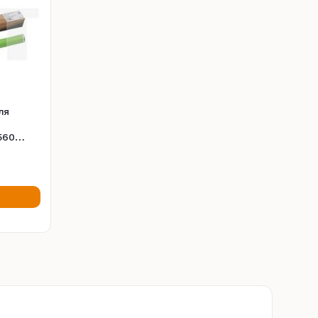
ля
560