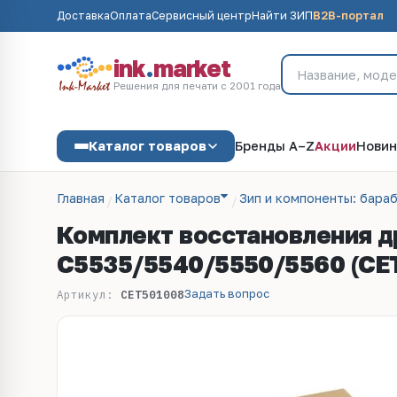
Доставка
Оплата
Сервисный центр
Найти ЗИП
B2B-портал
ink
.
market
Решения для печати с 2001 года
Каталог товаров
Бренды A–Z
Акции
Новин
Главная
Каталог товаров
Зип и компоненты: бараб
Комплект восстановления 
C5535/5540/5550/5560 (CET
Задать вопрос
Артикул:
CET501008