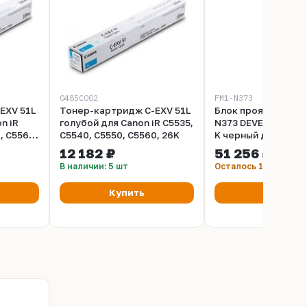
0485C002
FM1-N373
EXV 51L
Тонер-картридж C-EXV 51L
Блок проявки Cano
n iR
голубой для Canon iR C5535,
N373 DEVELOPING 
, C5560,
C5540, C5550, C5560, 26K
K черный для Canon
C5535, C5540, C555
12 182 ₽
51 256 ₽
(FM2-G206 | FM1-N
В наличии: 5 шт
Осталось 1 шт
010000 | FM1-N373
Купить
Купить