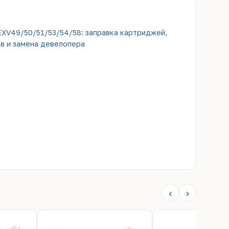
EXV49/50/51/53/54/58: заправка картриджей,
в и замена девелопера
‹
›