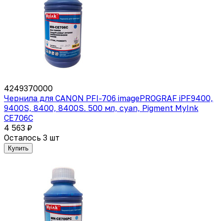
4249370000
Чернила для CANON PFI-706 imagePROGRAF iPF9400,
9400S, 8400, 8400S. 500 мл, cyan, Pigment MyInk
CE706C
4 563 ₽
Осталось 3 шт
Купить