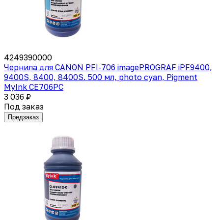
4249390000
Чернила для CANON PFI-706 imagePROGRAF iPF9400,
9400S, 8400, 8400S. 500 мл, photo cyan, Pigment
MyInk CE706PC
3 036 ₽
Под заказ
Предзаказ