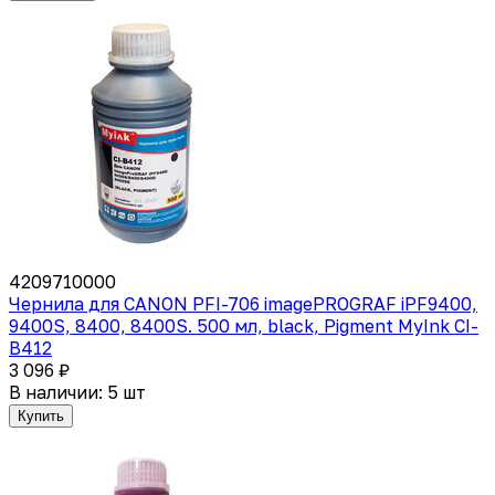
4209710000
Чернила для CANON PFI-706 imagePROGRAF iPF9400,
9400S, 8400, 8400S. 500 мл, black, Pigment MyInk CI-
B412
3 096 ₽
В наличии: 5 шт
Купить