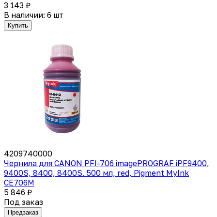
3 143 ₽
В наличии: 6 шт
Купить
4209740000
Чернила для CANON PFI-706 imagePROGRAF iPF9400,
9400S, 8400, 8400S. 500 мл, red, Pigment MyInk
CE706M
5 846 ₽
Под заказ
Предзаказ