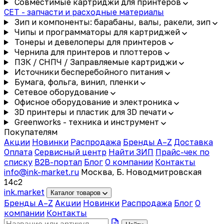
Совместимые картриджи для принтеров
CET - запчасти и расходные материалы
Зип и компоненты: барабаны, валы, ракели, зип
Чипы и программаторы для картриджей
Тонеры и девелоперы для принтеров
Чернила для принтеров и плоттеров
ПЗК / СНПЧ / Заправляемые картриджи
Источники бесперебойного питания
Бумага, фольга, винил, пленки
Сетевое оборудование
Офисное оборудование и электроника
3D принтеры и пластик для 3D печати
Greenworks - техника и инструмент
Покупателям
Акции
Новинки
Распродажа
Бренды A–Z
Доставка
Оплата
Сервисный центр
Найти ЗИП
Прайс-чек по
списку
B2B-портал
Блог
О компании
Контакты
info@ink-market.ru
Москва, Б. Новодмитровская
14с2
ink
.
market
Каталог товаров
Бренды A–Z
Акции
Новинки
Распродажа
Блог
О
компании
Контакты