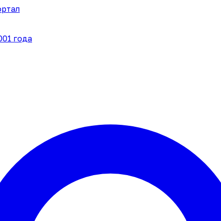
ортал
001 года