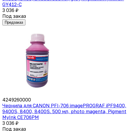
GY412-C
3 036 ₽
Под заказ
Предзаказ
4249260000
Чернила для CANON PFI-706 imagePROGRAF iPF9400,
9400S, 8400, 8400S. 500 мл, photo magenta, Pigment
MyInk CE706PM
3 036 ₽
Под заказ