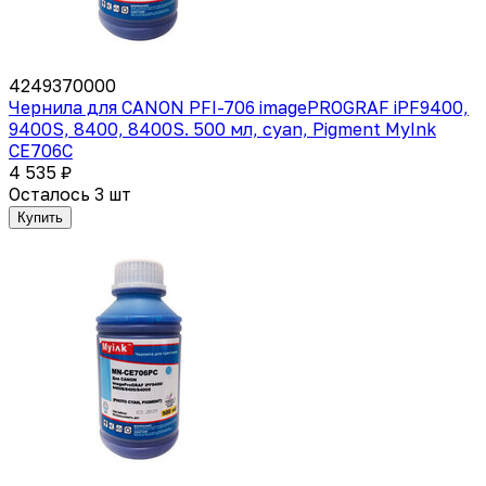
4249370000
Чернила для CANON PFI-706 imagePROGRAF iPF9400,
9400S, 8400, 8400S. 500 мл, cyan, Pigment MyInk
CE706C
4 535 ₽
Осталось 3 шт
Купить