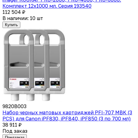
Комплект 12x1000 мл. Серия 193540
112 504 ₽
В наличии: 10 шт
Купить
9820B003
Набор черных матовых картриджей PFI-707 MBK (3
PCS) для Canon iPF830, iPF840, iPF850 (3 по 700 мл)
38 911 ₽
Под заказ
Предзаказ