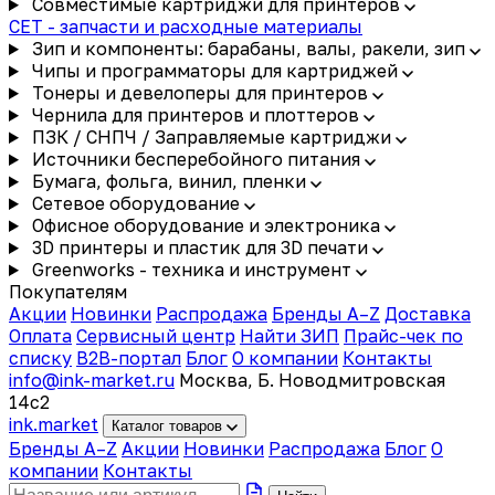
Совместимые картриджи для принтеров
CET - запчасти и расходные материалы
Зип и компоненты: барабаны, валы, ракели, зип
Чипы и программаторы для картриджей
Тонеры и девелоперы для принтеров
Чернила для принтеров и плоттеров
ПЗК / СНПЧ / Заправляемые картриджи
Источники бесперебойного питания
Бумага, фольга, винил, пленки
Сетевое оборудование
Офисное оборудование и электроника
3D принтеры и пластик для 3D печати
Greenworks - техника и инструмент
Покупателям
Акции
Новинки
Распродажа
Бренды A–Z
Доставка
Оплата
Сервисный центр
Найти ЗИП
Прайс-чек по
списку
B2B-портал
Блог
О компании
Контакты
info@ink-market.ru
Москва, Б. Новодмитровская
14с2
ink
.
market
Каталог товаров
Бренды A–Z
Акции
Новинки
Распродажа
Блог
О
компании
Контакты