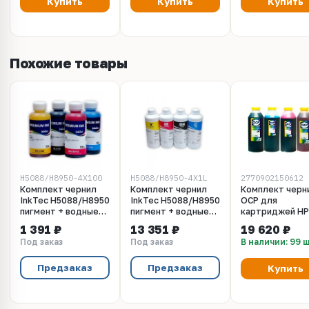
Купить
Купить
Купить
Похожие товары
H5088/H8950-4X100
H5088/H8950-4X1L
2770902150612
Комплект чернил
Комплект чернил
Комплект черн
InkTec H5088/H8950
InkTec H5088/H8950
OCP для
пигмент + водные
пигмент + водные
картриджей HP
для принтеров HP
для принтеров HP
10/11 (HP K550,
1 391 ₽
13 351 ₽
19 620 ₽
(4x100 мл)
(4x1000 мл)
K5400 и др.) (O
Под заказ
Под заказ
В наличии: 99 
BKP 249, C, M, Y
1000 gr x 4
Предзаказ
Предзаказ
Купить