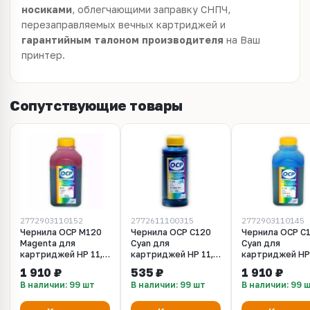
носиками
, облегчающими заправку СНПЧ,
перезаправляемых вечных картриджей и
гарантийным талоном производителя
на Ваш
принтер.
Сопутствующие товары
2772903110152
2772611100315
2772903110145
Чернила OCP M120
Чернила OCP C120
Чернила OCP C
Magenta для
Cyan для
Cyan для
картриджей HP 11,
картриджей HP 11,
картриджей HP 
13, 12, 82, 500 мл
13, 12, 82, 100 мл
13, 12, 82, 500 
1 910 ₽
535 ₽
1 910 ₽
В наличии: 99 шт
В наличии: 99 шт
В наличии: 99 