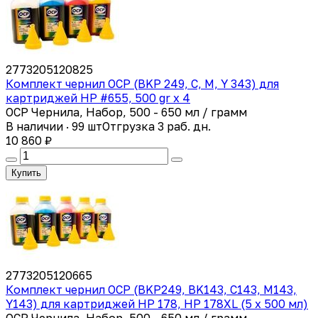
2773205120825
Комплект чернил OCP (BKP 249, C, M, Y 343) для
картриджей HP #655, 500 gr x 4
OCP Чернила, Набор, 500 - 650 мл / грамм
В наличии · 99 шт
Отгрузка 3 раб. дн.
10 860 ₽
Купить
2773205120665
Комплект чернил OCP (BKP249, BK143, C143, M143,
Y143) для картриджей HP 178, HP 178XL (5 x 500 мл)
OCP Чернила, Набор, 500 - 650 мл / грамм