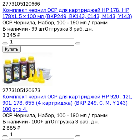
2773105120666
Комплект чернил OCP для картриджей HP 178, HP
178XL 5 x 100 мл (BKP249, BK143, C143, M143, Y143)
OCP Чернила, Набор, 100 - 190 мл / грамм
В наличии · 99 шт
Отгрузка 3 раб. дн.
3 345 ₽
Купить
2773105120673
Комплект чернил OCP для картриджей HP 920 , 121,
901, 178, 655 (4 картриджа) (BKP 249, C, M, Y 143)
100 gr x 4.
OCP Чернила, Набор, 100 - 190 мл / грамм
В наличии · 100+ шт
Отгрузка 3 раб. дн.
2 885 ₽