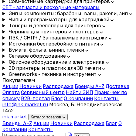
Совместимые картриджи для принтеров
CET - запчасти и расходные материалы
Зип и компоненты: барабаны, валы, ракели, зип
Чипы и программаторы для картриджей
Тонеры и девелоперы для принтеров
Чернила для принтеров и плоттеров
ПЗК / СНПЧ / Заправляемые картриджи
Источники бесперебойного питания
Бумага, фольга, винил, пленки
Сетевое оборудование
Офисное оборудование и электроника
3D принтеры и пластик для 3D печати
Greenworks - техника и инструмент
Покупателям
Акции
Новинки
Распродажа
Бренды A–Z
Доставка
Оплата
Сервисный центр
Найти ЗИП
Прайс-чек по
списку
B2B-портал
Блог
О компании
Контакты
info@ink-market.ru
Москва, Б. Новодмитровская
14с2
ink
.
market
Каталог товаров
Бренды A–Z
Акции
Новинки
Распродажа
Блог
О
компании
Контакты