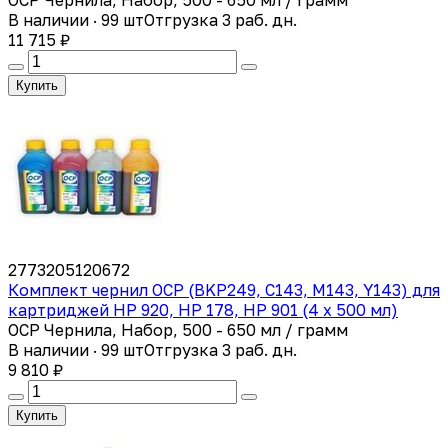
В наличии · 99 шт
Отгрузка 3 раб. дн.
11 715 ₽
Купить
2773205120672
Комплект чернил OCP (BKP249, C143, M143, Y143) для
картриджей HP 920, HP 178, HP 901 (4 x 500 мл)
OCP Чернила, Набор, 500 - 650 мл / грамм
В наличии · 99 шт
Отгрузка 3 раб. дн.
9 810 ₽
Купить