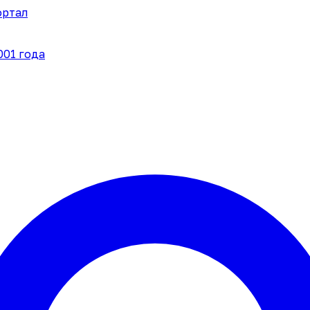
ортал
001 года