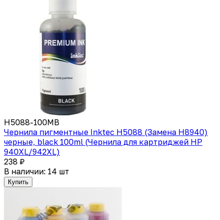
H5088-100МВ
Чернила пигментные Inktec Н5088 (Замена H8940)
черные, black 100ml (Чернила для картриджей HP
940XL/942XL)
238 ₽
В наличии: 14 шт
Купить