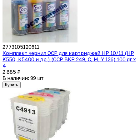
2773105120611
Комплект чернил OCP для картриджей HP 10/11 (HP
K550, K5400 и др.) (OCP BKP 249, C, M, Y 126) 100 gr x
4
2 885 ₽
В наличии: 99 шт
Купить