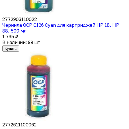
2772903110022
Чернила OCP C126 Cyan для картриджей HP 18, HP
88, 500 мл
1 735 ₽
В наличии: 99 шт
Купить
2772611100062