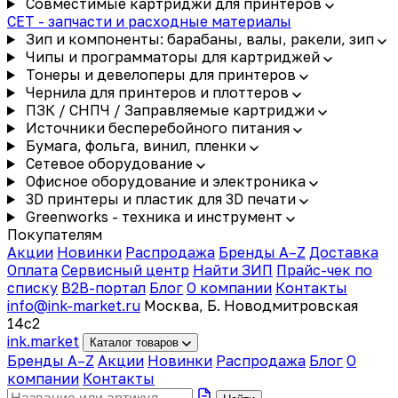
Совместимые картриджи для принтеров
CET - запчасти и расходные материалы
Зип и компоненты: барабаны, валы, ракели, зип
Чипы и программаторы для картриджей
Тонеры и девелоперы для принтеров
Чернила для принтеров и плоттеров
ПЗК / СНПЧ / Заправляемые картриджи
Источники бесперебойного питания
Бумага, фольга, винил, пленки
Сетевое оборудование
Офисное оборудование и электроника
3D принтеры и пластик для 3D печати
Greenworks - техника и инструмент
Покупателям
Акции
Новинки
Распродажа
Бренды A–Z
Доставка
Оплата
Сервисный центр
Найти ЗИП
Прайс-чек по
списку
B2B-портал
Блог
О компании
Контакты
info@ink-market.ru
Москва, Б. Новодмитровская
14с2
ink
.
market
Каталог товаров
Бренды A–Z
Акции
Новинки
Распродажа
Блог
О
компании
Контакты