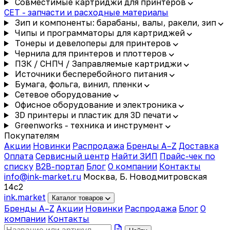
Совместимые картриджи для принтеров
CET - запчасти и расходные материалы
Зип и компоненты: барабаны, валы, ракели, зип
Чипы и программаторы для картриджей
Тонеры и девелоперы для принтеров
Чернила для принтеров и плоттеров
ПЗК / СНПЧ / Заправляемые картриджи
Источники бесперебойного питания
Бумага, фольга, винил, пленки
Сетевое оборудование
Офисное оборудование и электроника
3D принтеры и пластик для 3D печати
Greenworks - техника и инструмент
Покупателям
Акции
Новинки
Распродажа
Бренды A–Z
Доставка
Оплата
Сервисный центр
Найти ЗИП
Прайс-чек по
списку
B2B-портал
Блог
О компании
Контакты
info@ink-market.ru
Москва, Б. Новодмитровская
14с2
ink
.
market
Каталог товаров
Бренды A–Z
Акции
Новинки
Распродажа
Блог
О
компании
Контакты