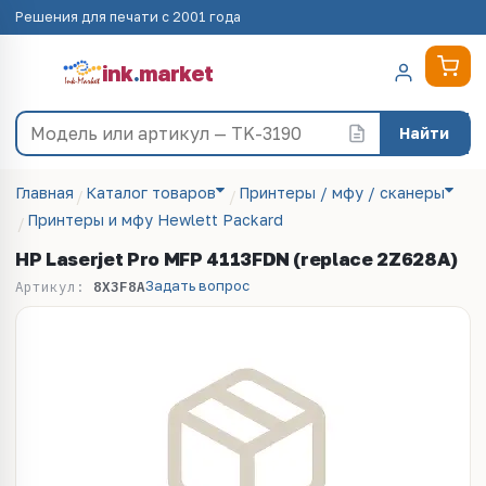
Решения для печати с 2001 года
ink
.
market
Найти
Главная
Каталог товаров
Принтеры / мфу / сканеры
Принтеры и мфу Hewlett Packard
HP Laserjet Pro MFP 4113FDN (replace 2Z628A)
Задать вопрос
Артикул:
8X3F8A