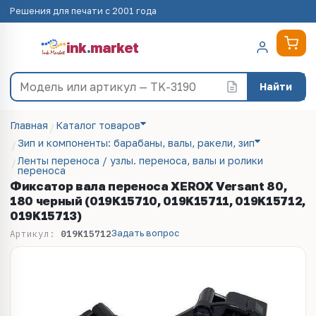
Решения для печати с 2001 года
ink
.
market
Найти
Главная
Каталог товаров
Зип и компоненты: барабаны, валы, ракели, зип
Ленты переноса / узлы. переноса, валы и ролики
переноса
Фиксатор вала переноса XEROX Versant 80,
180 черный (019K15710, 019K15711, 019K15712,
019K15713)
Задать вопрос
Артикул:
019K15712