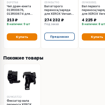
DGP0744
059K86790
059K80881
Чип драм-юнита
Вал второго
Вал первого
013R00676,
переноса/заряда
переноса/заря
013R00674 для
для XEROX Versant
для XEROX Ver
XEROX Versant
80 / 2100
80 / 2100
213 ₽
274 232 ₽
4 225 ₽
80/2100 Press
(059K86790)
(059k80881)
В наличии: 9 шт
Под заказ
В наличии: 8 ш
(CET), DGP0744
Предзаказ
Купить
Купить
Похожие товары
019K15722
Фиксатор вала
переноса XEROX