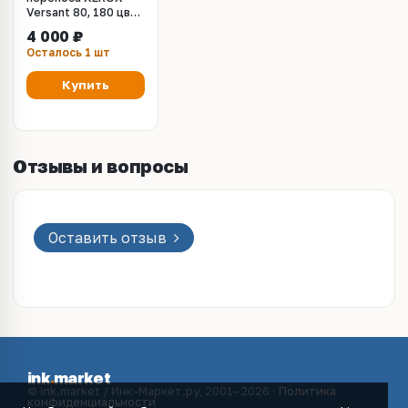
Versant 80, 180 цвет
(019K15720,
4 000 ₽
019K15721,
Осталось 1 шт
019K15722,
019K15723)
Купить
Отзывы и вопросы
Оставить отзыв
ink
.
market
© ink.market / Инк-Маркет.ру, 2001–2026 ·
Политика
конфиденциальности