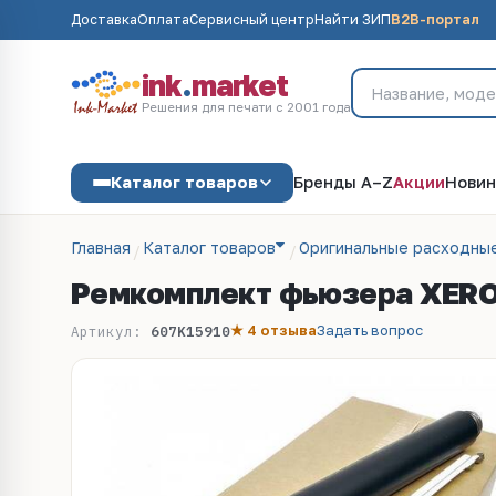
Доставка
Оплата
Сервисный центр
Найти ЗИП
B2B-портал
ink
.
market
Решения для печати с 2001 года
Каталог товаров
Бренды A–Z
Акции
Новин
Главная
Каталог товаров
Оригинальные расходны
Ремкомплект фьюзера XEROX
★ 4 отзыва
Задать вопрос
Артикул:
607K15910