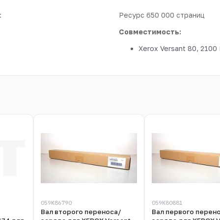
:
Ресурс 650 000 страниц
Совместимость:
Xerox Versant 80, 2100
059K86790
059K80881
Вал второго переноса/
Вал первого перен