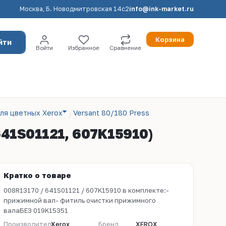
Москва, Б. Новодмитровская 14с2
info@ink-market.ru
Корзина
йти
Войти
Избранное
Сравнение
ля цветных Xerox
Versant 80/180 Press
641S01121, 607K15910)
Кратко о товаре
008R13170 / 641S01121 / 607K15910 в комплекте:-
прижимной вал- фитиль очистки прижимного
валаБЕЗ 019K15351
Производитель
Xerox
Бренд
XEROX