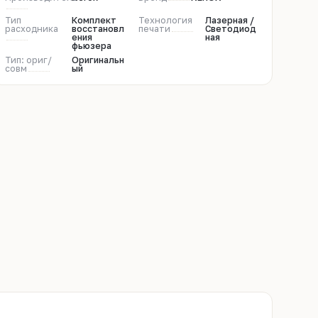
Тип
Комплект
Технология
Лазерная /
расходника
восстановл
печати
Светодиод
ения
ная
фьюзера
Тип: ориг/
Оригинальн
совм
ый