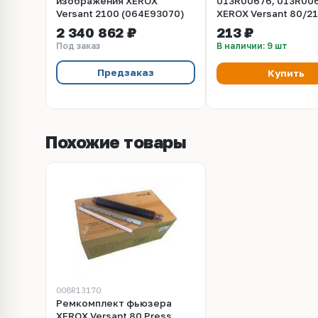
изображения XEROX
013R00676, 013R00
Versant 2100 (064E93070)
XEROX Versant 80/2
Press (CET), DGP074
2 340 862 ₽
213 ₽
Под заказ
В наличии: 9 шт
Предзаказ
Купить
Похожие товары
008R13170
Ремкомплект фьюзера
XEROX Versant 80 Press