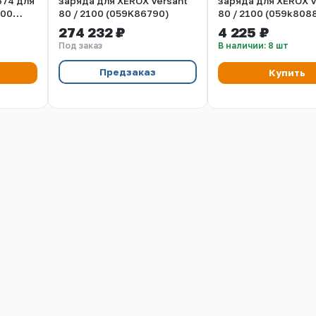
674 для
заряда для XEROX Versant
заряда для XEROX V
100
80 / 2100 (059K86790)
80 / 2100 (059k808
4
274 232 ₽
4 225 ₽
Под заказ
В наличии: 8 шт
Предзаказ
Купить