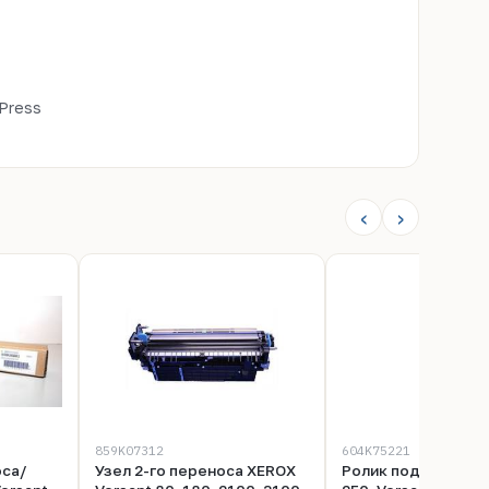
 Press
‹
›
859K07312
604K75221
оса/
Узел 2-го переноса XEROX
Ролик подачи XERO