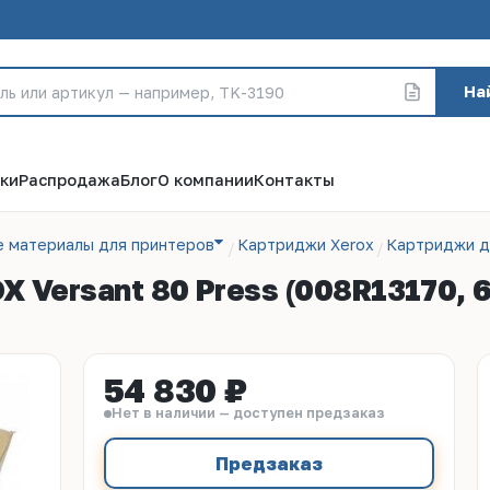
На
ки
Распродажа
Блог
О компании
Контакты
е материалы для принтеров
Картриджи Xerox
Картриджи д
 Versant 80 Press (008R13170, 
54 830 ₽
Нет в наличии — доступен предзаказ
Предзаказ