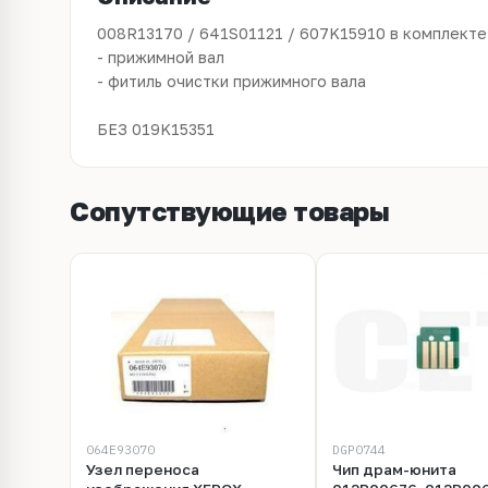
008R13170 / 641S01121 / 607K15910
в комплекте
- прижимной вал
- фитиль очистки прижимного вала
БЕЗ 019K15351
Сопутствующие товары
064E93070
DGP0744
Узел переноса
Чип драм-юнита