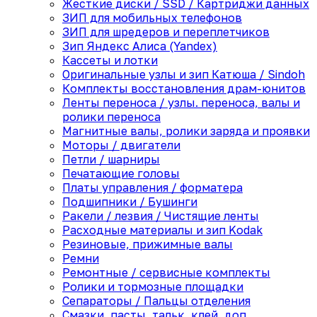
Жесткие диски / SSD / Картриджи данных
ЗИП для мобильных телефонов
ЗИП для шредеров и переплетчиков
Зип Яндекс Алиса (Yandex)
Кассеты и лотки
Оригинальные узлы и зип Катюша / Sindoh
Комплекты восстановления драм-юнитов
Ленты переноса / узлы. переноса, валы и
ролики переноса
Магнитные валы, ролики заряда и проявки
Моторы / двигатели
Петли / шарниры
Печатающие головы
Платы управления / форматера
Подшипники / Бушинги
Ракели / лезвия / Чистящие ленты
Расходные материалы и зип Kodak
Резиновые, прижимные валы
Ремни
Ремонтные / сервисные комплекты
Ролики и тормозные площадки
Сепараторы / Пальцы отделения
Смазки, пасты, тальк, клей, доп.