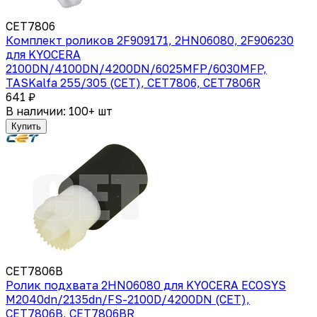
CET7806
Комплект роликов 2F909171, 2HN06080, 2F906230
для KYOCERA
2100DN/4100DN/4200DN/6025MFP/6030MFP,
TASKalfa 255/305 (CET), CET7806, CET7806R
641 ₽
В наличии: 100+ шт
Купить
CET7806B
Ролик подхвата 2HN06080 для KYOCERA ECOSYS
M2040dn/2135dn/FS-2100D/4200DN (CET),
CET7806B, CET7806BR