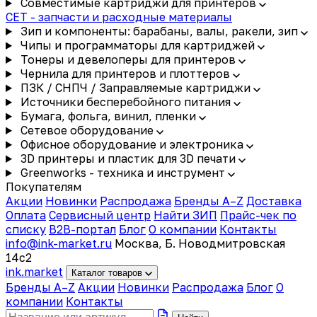
Совместимые картриджи для принтеров
CET - запчасти и расходные материалы
Зип и компоненты: барабаны, валы, ракели, зип
Чипы и программаторы для картриджей
Тонеры и девелоперы для принтеров
Чернила для принтеров и плоттеров
ПЗК / СНПЧ / Заправляемые картриджи
Источники бесперебойного питания
Бумага, фольга, винил, пленки
Сетевое оборудование
Офисное оборудование и электроника
3D принтеры и пластик для 3D печати
Greenworks - техника и инструмент
Покупателям
Акции
Новинки
Распродажа
Бренды A–Z
Доставка
Оплата
Сервисный центр
Найти ЗИП
Прайс-чек по
списку
B2B-портал
Блог
О компании
Контакты
info@ink-market.ru
Москва, Б. Новодмитровская
14с2
ink
.
market
Каталог товаров
Бренды A–Z
Акции
Новинки
Распродажа
Блог
О
компании
Контакты