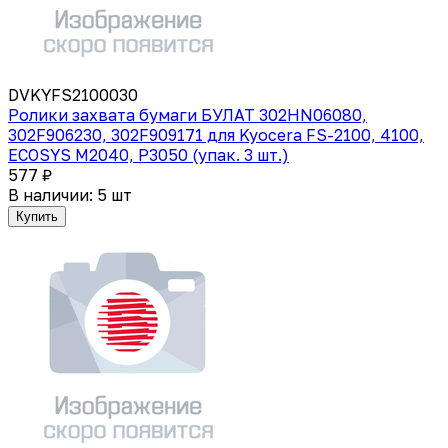
DVKYFS2100030
Ролики захвата бумаги БУЛАТ 302HN06080,
302F906230, 302F909171 для Kyocera FS-2100, 4100,
ECOSYS M2040, P3050 (упак. 3 шт.)
577 ₽
В наличии: 5 шт
Купить