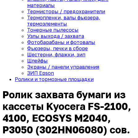
материалы
Термисторы / предохранители
Термопленки, валы фьюзера,
термоэлементы
Тонерные пылесосы
Узлы выхода / захвата
Фотобарабаны и фотовалы
Фьюзеры, печки в сборе
Шестерни, флажки, зип
Шлейфы
Экраны / панели управления
ЗИП Epson
Ролики и тормозные площадки
Ролик захвата бумаги из
кассеты Kyocera FS-2100,
4100, ECOSYS M2040,
P3050 (302HN06080) сов.