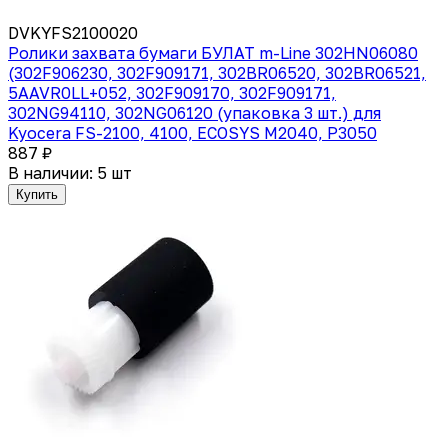
DVKYFS2100020
Ролики захвата бумаги БУЛАТ m-Line 302HN06080
(302F906230, 302F909171, 302BR06520, 302BR06521,
5AAVR0LL+052, 302F909170, 302F909171,
302NG94110, 302NG06120 (упаковка 3 шт.) для
Kyocera FS-2100, 4100, ECOSYS M2040, P3050
887 ₽
В наличии: 5 шт
Купить