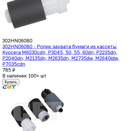
302HN06080
302HN06080 - Ролик захвата бумаги из кассеты
Kyocera M6030cdn, P3045, 50, 55, 60dn, P2235dn,
P2040dn, M2135dn, M2635dn, M2735dw, M2640idw,
P7035cdn
785 ₽
В наличии: 100+ шт
Купить