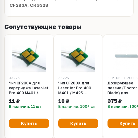
CF283A, CRG328
Сопутствующие товары
33226
33225
ELP-DB-H1200-S
Чип CF280A для
Чип CF280X для
Дозирующее
картриджа LaserJet
LaserJet Pro 400
лезвие (Doctor
Pro 400 M401 /
M401 / M425.
Blade) для
M425. Ресурс 2700
Ресурс 6900
картриджей
11 ₽
10 ₽
375 ₽
(CF280A)
(CF280X)
Q2612A, Q2613
В наличии: 11 шт
В наличии: 100+ шт
В наличии: 100
Q2613X, Q2624
Q2624X, C7115
C7115X, CE505A
CE505X, EP-27, 
Купить
Купить
Купить
10 (с
уплотнителем)
Упаковка 10 шт