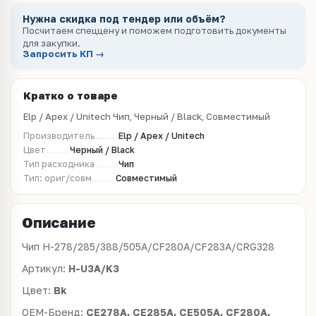
Нужна скидка под тендер или объём?
Посчитаем спеццену и поможем подготовить документы
для закупки.
Запросить КП →
Кратко о товаре
Elp / Apex / Unitech Чип, Черный / Black, Совместимый
Производитель
Elp / Apex / Unitech
Цвет
Черный / Black
Тип расходника
Чип
Тип: ориг/совм
Совместимый
Описание
Чип H-278/285/388/505A/CF280A/CF283A/CRG328
Артикул:
H-U3A/K3
Цвет:
Bk
OEM-Бренд:
CE278A, CE285A, CE505A, CF280A,