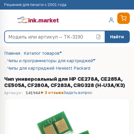
Решения для печати с 2001 года
ink
.
market
Найти
Главная
Каталог товаров
Чипы и программаторы для картриджей
Чипы для картриджей Hewlett Packard
Чип универсальный для HP CE278A, CE285A,
CE505A, CF280A, CF283A, CRG328 (H-U3A/K3)
★ 3 отзыва
Задать вопрос
Артикул:
141944