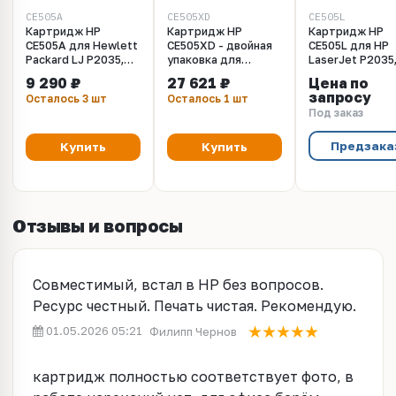
CE505A
CE505XD
CE505L
Картридж HP
Картридж HP
Картридж HP
CE505A для Hewlett
CE505XD - двойная
CE505L для HP
Packard LJ P2035,
упаковка для
LaserJet P2035
P2055. Ресурс 2300
Hewlett Packard LJ
LaserJet P2055
9 290 ₽
27 621 ₽
Цена по
копий.
P2055D / P2055DN.
LaserJet P2055
запросу
Осталось 3 шт
Осталось 1 шт
(Ресурс 2 x 6500
(черный, 1000 с
Под заказ
копий.)
Предзака
Купить
Купить
Отзывы и вопросы
Совместимый, встал в HP без вопросов.
Ресурс честный. Печать чистая. Рекомендую.
01.05.2026 05:21
Филипп Чернов
картридж полностью соответствует фото, в