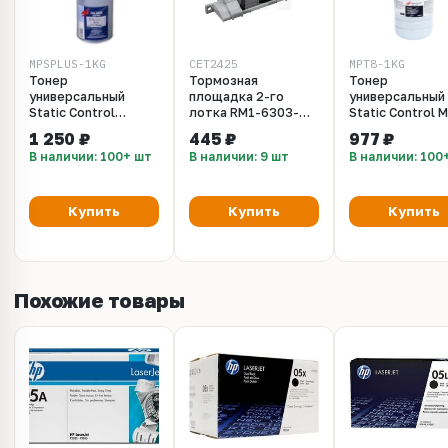
MPSPLUS-1KG
CET2425
MPT8-1KG
Тонер
Тормозная
Тонер
универсальный
площадка 2-го
универсальный
Static Control
лотка RM1-6303-
Static Control 
MPSPLUS для HP
000 для HP LaserJet
для HP Laserjet
1 250 ₽
445 ₽
977 ₽
LaserJet 1010-9000,
Enterprise P3015,
PM401, P2055,
В наличии: 100+ шт
В наличии: 9 шт
В наличии: 100
LaserJet P2015,
M521/M525 (CET),
P3005, P3015 - 
P2055, P3015, M425,
CET2425, CET2425R
M525 - 1 кг/фл. (SSC
- MPSPLUS)
Купить
Купить
Купить
Похожие товары