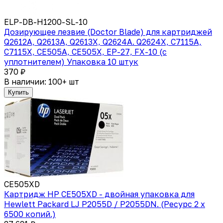
ELP-DB-H1200-SL-10
Дозирующее лезвие (Doctor Blade) для картриджей
Q2612A, Q2613A, Q2613X, Q2624A. Q2624X, C7115A,
C7115X, CE505A, CE505X, EP-27, FX-10 (с
уплотнителем) Упаковка 10 штук
370 ₽
В наличии: 100+ шт
Купить
CE505XD
Картридж HP CE505XD - двойная упаковка для
Hewlett Packard LJ P2055D / P2055DN. (Ресурс 2 x
6500 копий.)