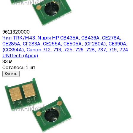
9611320000
Чип TRK/M43_N для HP CB435A, CB436A, CE278A,
CE285A, CF283A, CE255A, CE505A, (CF280A), CE390A,
(CC364A), Canon 712, 713, 725, 726, 728, 737, 719, 724
UNItech (Apex)
33 ₽
Осталось 1 шт
Купить