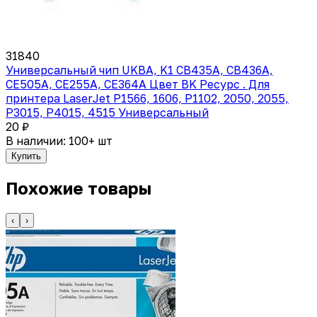
31840
Универсальный чип UKBA, K1 CB435A, CB436A,
CE505A, CE255A, CE364A Цвет BK Ресурс . Для
принтера LaserJet P1566, 1606, P1102, 2050, 2055,
P3015, P4015, 4515 Универсальный
20 ₽
В наличии: 100+ шт
Купить
Похожие товары
‹
›