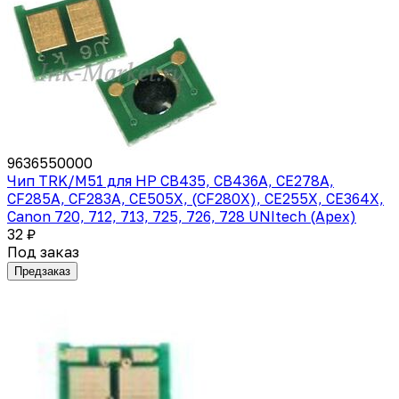
9636550000
Чип TRK/M51 для HP CB435, CB436A, CE278A,
CF285A, CF283A, CE505X, (CF280X), CE255X, CE364X,
Canon 720, 712, 713, 725, 726, 728 UNItech (Apex)
32 ₽
Под заказ
Предзаказ