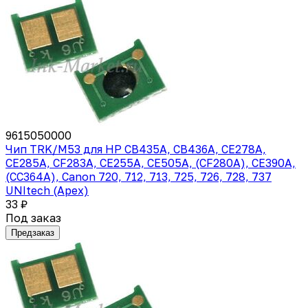
9615050000
Чип TRK/M53 для HP CB435A, CB436A, CE278A,
CE285A, CF283A, CE255A, CE505A, (CF280A), CE390A,
(CC364A), Canon 720, 712, 713, 725, 726, 728, 737
UNItech (Apex)
33 ₽
Под заказ
Предзаказ