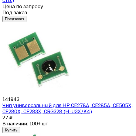
стр.)
Цена по запросу
Под заказ
Предзаказ
141943
Чип универсальный для HP CE278A, CE285A, CE505X,
CF280X, CF283X, CRG328 (H-U3X/K4)
27 ₽
В наличии: 100+ шт
Купить