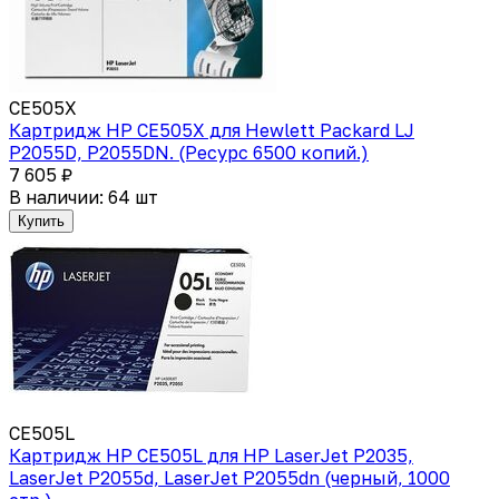
CE505X
Картридж HP CE505X для Hewlett Packard LJ
P2055D, P2055DN. (Ресурс 6500 копий.)
7 605 ₽
В наличии: 64 шт
Купить
CE505L
Картридж HP CE505L для HP LaserJet P2035,
LaserJet P2055d, LaserJet P2055dn (черный, 1000