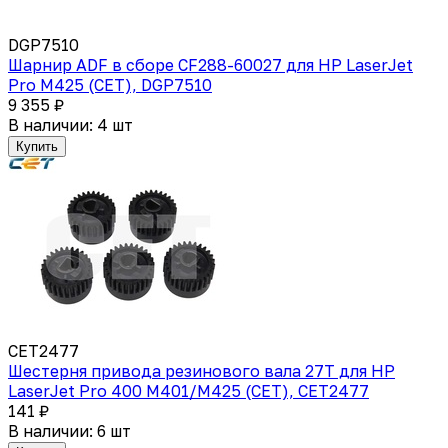
DGP7510
Шарнир ADF в сборе CF288-60027 для HP LaserJet
Pro M425 (CET), DGP7510
9 355 ₽
В наличии: 4 шт
Купить
CET2477
Шестерня привода резинового вала 27T для HP
LaserJet Pro 400 M401/M425 (CET), CET2477
141 ₽
В наличии: 6 шт