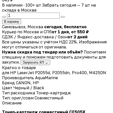
В наличии · 100+ шт
Забрать сегодня — 7 шт на
складе в Москве
В корзину
Самовывоз, Москва
сегодня, бесплатно
Курьер по Москве и СПб
от 1 дня, от 550 ₽
СДЭК / Яндекс-доставка / Озон
от 2 дней
Все цены указаны с учётом НДС 22%. Изображения
могут отличаться от оригинала.
Нужна скидка под тендер или объём?
Посчитаем
спеццену и поможем подготовить документы для
закупки.
Запросить КП →
Кратко о товаре
для HP LaserJet P2055d, P2055dn, Pro400, M425DN
Производитель
AquaMarine
Бренд
CANON, HP
Цвет
Черный / Black
Тип расходника
Тонер-картридж
Тип: ориг/совм
Совместимый
Описание
Тонер-картридж совместимый CE505X