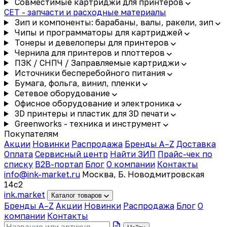
Совместимые картриджи для принтеров
CET - запчасти и расходные материалы
Зип и компоненты: барабаны, валы, ракели, зип
Чипы и программаторы для картриджей
Тонеры и девелоперы для принтеров
Чернила для принтеров и плоттеров
ПЗК / СНПЧ / Заправляемые картриджи
Источники бесперебойного питания
Бумага, фольга, винил, пленки
Сетевое оборудование
Офисное оборудование и электроника
3D принтеры и пластик для 3D печати
Greenworks - техника и инструмент
Покупателям
Акции
Новинки
Распродажа
Бренды A–Z
Доставка
Оплата
Сервисный центр
Найти ЗИП
Прайс-чек по
списку
B2B-портал
Блог
О компании
Контакты
info@ink-market.ru
Москва, Б. Новодмитровская
14с2
ink
.
market
Каталог товаров
Бренды A–Z
Акции
Новинки
Распродажа
Блог
О
компании
Контакты