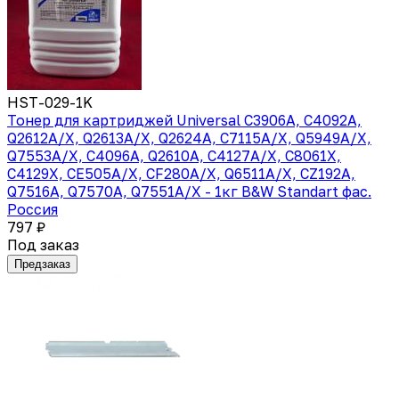
HST-029-1K
Тонер для картриджей Universal C3906A, C4092A,
Q2612A/X, Q2613A/X, Q2624A, C7115A/X, Q5949A/X,
Q7553A/X, C4096A, Q2610A, C4127A/X, C8061X,
C4129X, CE505A/X, CF280A/X, Q6511A/X, CZ192A,
Q7516A, Q7570A, Q7551A/X - 1кг B&W Standart фас.
Россия
797 ₽
Под заказ
Предзаказ