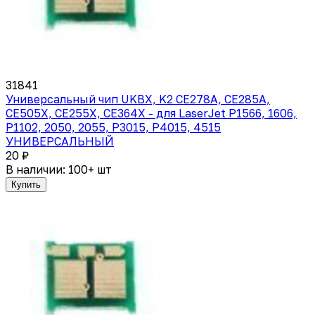
31841
Универсальный чип UKBX, K2 CE278A, CE285A,
CE505X, CE255X, CE364X - для LaserJet P1566, 1606,
P1102, 2050, 2055, P3015, P4015, 4515
УНИВЕРСАЛЬНЫЙ
20 ₽
В наличии: 100+ шт
Купить