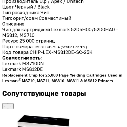
Производитель
Elp / Apex / Unitech
Цвет
Черный / Black
Тип расходника
Чип
Тип: ориг/совм
Совместимый
Описание
Чип для картриджей Lexmark 52D5H00/52D0HA0 -
MS812, MS710
Ресурс 25 000 страниц
Парт-номера
LMS811CP-MEA (Static Control)
Код товара
CHIP-LEX-MS812DE-SC-25K
Совместимость:
Lexmark
MS710DN
Lexmark
MS812DE
Replacement Chip for 25,000 Page Yielding Cartridges Used in
®
Lexmark
MS710, MS711, MS810, MS811 & MS812 Printers
Сопутствующие товары
‹
›