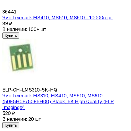
36441
Чип Lexmark MS410, MS510, MS610 - 10000стр.
89 ₽
В наличии: 100+ шт
Купить
ELP-CH-LMS310-5K-HQ
Чип Lexmark MS310, MS410, MS510, MS610
(50F5H0E/50F5H00) Black, 5K High Quality (ELP
Imaging®)
520 ₽
В наличии: 20 шт
Купить