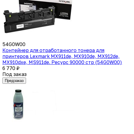
54G0W00
Контейнер для отработанного тонера для
принтеров Lexmark MX911de, MX910de, MX912de,
MX910dxe, MS911de. Ресурс 90000 стр (54G0W00)
6 770 ₽
Под заказ
Предзаказ