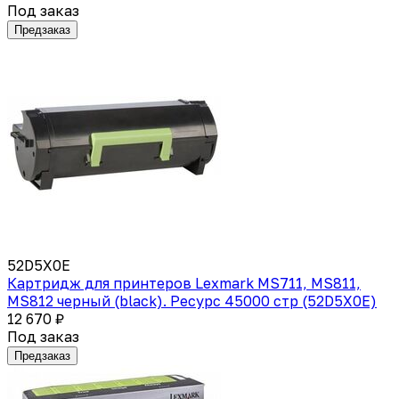
Под заказ
Предзаказ
52D5X0E
Картридж для принтеров Lexmark MS711, MS811,
MS812 черный (black). Ресурс 45000 стр (52D5X0E)
12 670 ₽
Под заказ
Предзаказ