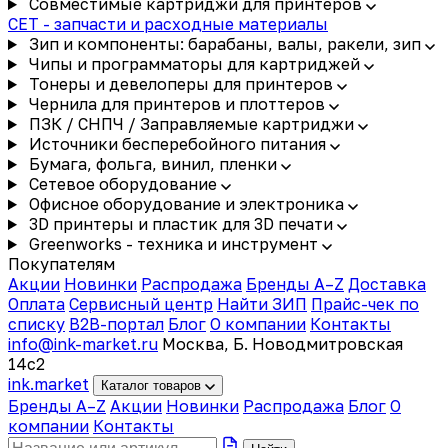
Совместимые картриджи для принтеров
CET - запчасти и расходные материалы
Зип и компоненты: барабаны, валы, ракели, зип
Чипы и программаторы для картриджей
Тонеры и девелоперы для принтеров
Чернила для принтеров и плоттеров
ПЗК / СНПЧ / Заправляемые картриджи
Источники бесперебойного питания
Бумага, фольга, винил, пленки
Сетевое оборудование
Офисное оборудование и электроника
3D принтеры и пластик для 3D печати
Greenworks - техника и инструмент
Покупателям
Акции
Новинки
Распродажа
Бренды A–Z
Доставка
Оплата
Сервисный центр
Найти ЗИП
Прайс-чек по
списку
B2B-портал
Блог
О компании
Контакты
info@ink-market.ru
Москва, Б. Новодмитровская
14с2
ink
.
market
Каталог товаров
Бренды A–Z
Акции
Новинки
Распродажа
Блог
О
компании
Контакты