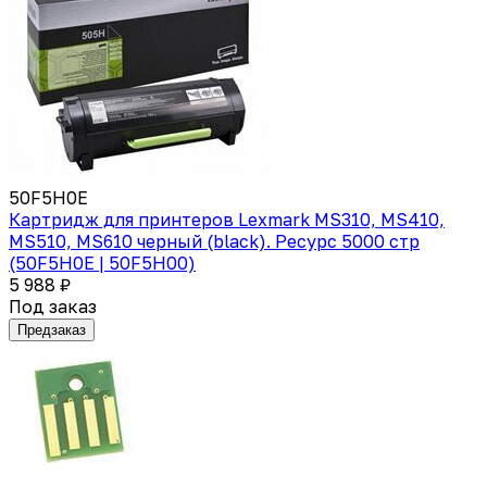
50F5H0E
Картридж для принтеров Lexmark MS310, MS410,
MS510, MS610 черный (black). Ресурс 5000 стр
(50F5H0E | 50F5H00)
5 988 ₽
Под заказ
Предзаказ