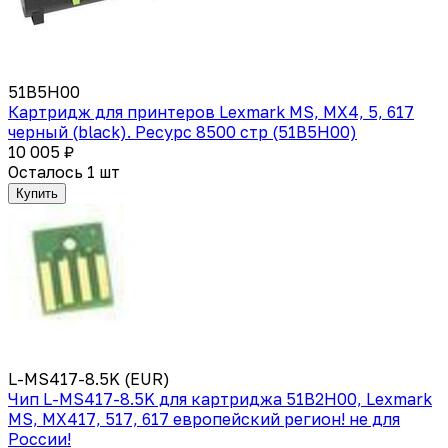
51B5H00
Картридж для принтеров Lexmark MS, MX4, 5, 617
черный (black). Ресурс 8500 стр (51B5H00)
10 005 ₽
Осталось 1 шт
Купить
L-MS417-8.5K (EUR)
Чип L-MS417-8.5K для картриджа 51B2H00, Lexmark
MS, MX417, 517, 617 европейский регион! не для
России!