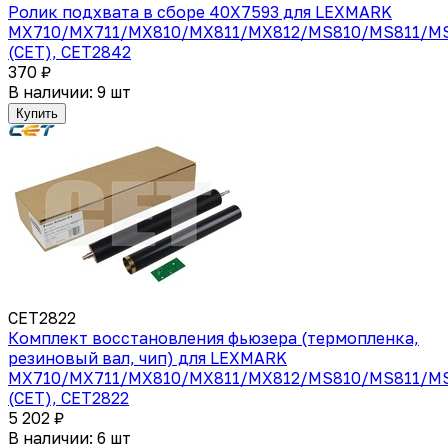
Ролик подхвата в сборе 40X7593 для LEXMARK
MX710/MX711/MX810/MX811/MX812/MS810/MS811/M
(CET), CET2842
370 ₽
В наличии: 9 шт
Купить
CET2822
Комплект восстановления фьюзера (термопленка,
резиновый вал, чип) для LEXMARK
MX710/MX711/MX810/MX811/MX812/MS810/MS811/M
(CET), CET2822
5 202 ₽
В наличии: 6 шт