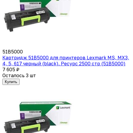
51B5000
Картридж 51B5000 для принтеров Lexmark MS, MX3,
4, 5, 617 черный (black). Ресурс 2500 стр (51B5000)
7 605 ₽
Осталось 3 шт
Купить