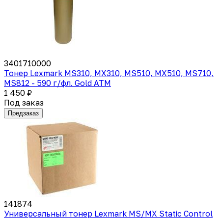
3401710000
Тонер Lexmark MS310, MX310, MS510, MX510, MS710,
MS812 - 590 г/фл. Gold ATM
1 450 ₽
Под заказ
Предзаказ
141874
Универсальный тонер Lexmark MS/MX Static Control