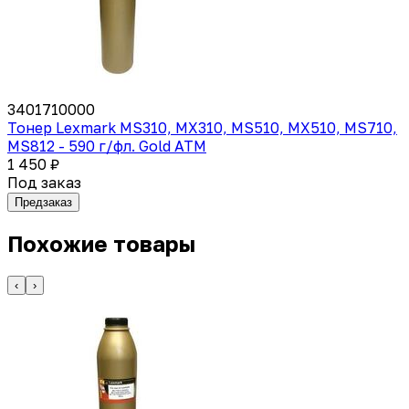
3401710000
Тонер Lexmark MS310, MX310, MS510, MX510, MS710,
MS812 - 590 г/фл. Gold ATM
1 450 ₽
Под заказ
Предзаказ
Похожие товары
‹
›