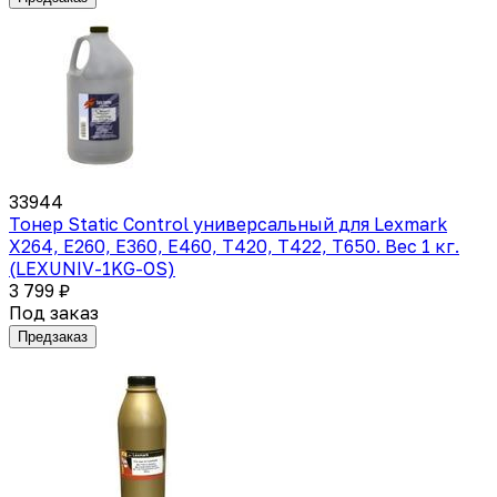
33944
Тонер Static Control универсальный для Lexmark
X264, E260, E360, E460, T420, T422, T650. Вес 1 кг.
(LEXUNIV-1KG-OS)
3 799 ₽
Под заказ
Предзаказ