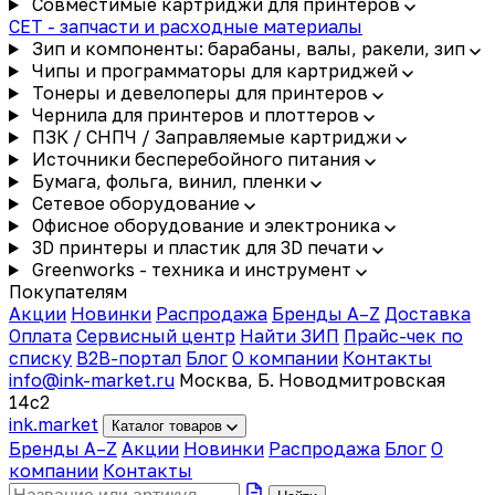
Совместимые картриджи для принтеров
CET - запчасти и расходные материалы
Зип и компоненты: барабаны, валы, ракели, зип
Чипы и программаторы для картриджей
Тонеры и девелоперы для принтеров
Чернила для принтеров и плоттеров
ПЗК / СНПЧ / Заправляемые картриджи
Источники бесперебойного питания
Бумага, фольга, винил, пленки
Сетевое оборудование
Офисное оборудование и электроника
3D принтеры и пластик для 3D печати
Greenworks - техника и инструмент
Покупателям
Акции
Новинки
Распродажа
Бренды A–Z
Доставка
Оплата
Сервисный центр
Найти ЗИП
Прайс-чек по
списку
B2B-портал
Блог
О компании
Контакты
info@ink-market.ru
Москва, Б. Новодмитровская
14с2
ink
.
market
Каталог товаров
Бренды A–Z
Акции
Новинки
Распродажа
Блог
О
компании
Контакты