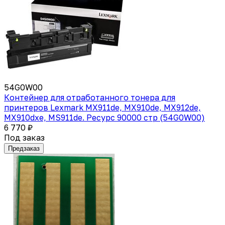
54G0W00
Контейнер для отработанного тонера для
принтеров Lexmark MX911de, MX910de, MX912de,
MX910dxe, MS911de. Ресурс 90000 стр (54G0W00)
6 770 ₽
Под заказ
Предзаказ