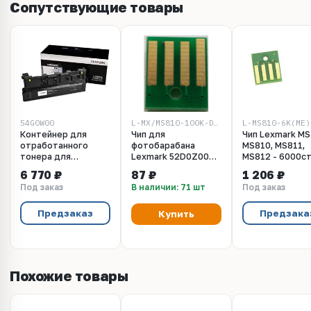
Сопутствующие товары
54G0W00
L-MX/MS810-100K-DRUM(WW)
L-MS810-6K(ME)
Контейнер для
Чип для
Чип Lexmark MS
отработанного
фотобарабана
MS810, MS811,
тонера для
Lexmark 52D0Z00
MS812 - 6000ст
принтеров Lexmark
для MX/MS710,
6 770 ₽
87 ₽
1 206 ₽
MX911de, MX910de,
MX/MS711,
Под заказ
В наличии: 71 шт
Под заказ
MX912de,
MX/MS810,
MX910dxe, MS911de.
MX/MS811,
Ресурс 90000 стр
MX/MS812. Ресурс
Предзаказ
Предзака
Купить
(54G0W00)
100K (DRUM UNIT
chip Lexmark)
Похожие товары