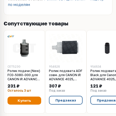
по моделям
Сопутствующие товары
CET5230
954828
954834
Ролик подачи (New)
Ролик подхвата ADF
Ролик подхвата
FC0-5080-000 для
совм. для CANON iR
Black для Canon
CANON iR ADVANCE
ADVANCE 4025,
ADVANCE 4025,
4025/4035/4045/4051/4225/4235/4245/4251
4035, 4045, 4051,
4035, 4045, 405
231 ₽
307 ₽
121 ₽
(CET), CET5230
4225, 4235, 4245,
4225
Осталось 3 шт
Под заказ
Под заказ
4251
Предзаказ
Предзака
Купить