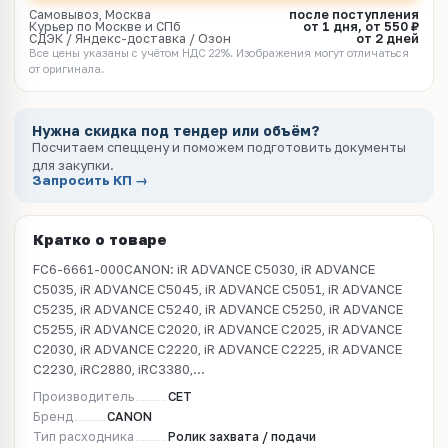
Самовывоз, Москва
после поступления
Курьер по Москве и СПб
от 1 дня, от 550 ₽
СДЭК / Яндекс-доставка / Озон
от 2 дней
Все цены указаны с учётом НДС 22%. Изображения могут отличаться
от оригинала.
Нужна скидка под тендер или объём?
Посчитаем спеццену и поможем подготовить документы
для закупки.
Запросить КП →
Кратко о товаре
FC6-6661-000CANON: iR ADVANCE C5030, iR ADVANCE
C5035, iR ADVANCE C5045, iR ADVANCE C5051, iR ADVANCE
C5235, iR ADVANCE C5240, iR ADVANCE C5250, iR ADVANCE
C5255, iR ADVANCE C2020, iR ADVANCE C2025, iR ADVANCE
C2030, iR ADVANCE C2220, iR ADVANCE C2225, iR ADVANCE
C2230, iRC2880, iRC3380,...
Производитель
CET
Бренд
CANON
Тип расходника
Ролик захвата / подачи