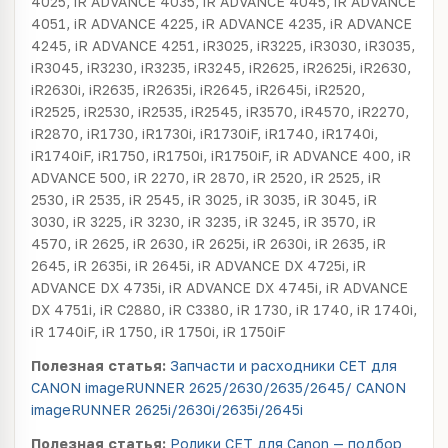
4025, iR ADVANCE 4035, iR ADVANCE 4045, iR ADVANCE
4051, iR ADVANCE 4225, iR ADVANCE 4235, iR ADVANCE
4245, iR ADVANCE 4251, iR3025, iR3225, iR3030, iR3035,
iR3045, iR3230, iR3235, iR3245, iR2625, iR2625i, iR2630,
iR2630i, iR2635, iR2635i, iR2645, iR2645i, iR2520,
iR2525, iR2530, iR2535, iR2545, iR3570, iR4570, iR2270,
iR2870, iR1730, iR1730i, iR1730iF, iR1740, iR1740i,
iR1740iF, iR1750, iR1750i, iR1750iF, iR ADVANCE 400, iR
ADVANCE 500, iR 2270, iR 2870, iR 2520, iR 2525, iR
2530, iR 2535, iR 2545, iR 3025, iR 3035, iR 3045, iR
3030, iR 3225, iR 3230, iR 3235, iR 3245, iR 3570, iR
4570, iR 2625, iR 2630, iR 2625i, iR 2630i, iR 2635, iR
2645, iR 2635i, iR 2645i, iR ADVANCE DX 4725i, iR
ADVANCE DX 4735i, iR ADVANCE DX 4745i, iR ADVANCE
DX 4751i, iR C2880, iR C3380, iR 1730, iR 1740, iR 1740i,
iR 1740iF, iR 1750, iR 1750i, iR 1750iF
Полезная статья:
Запчасти и расходники CET для
CANON imageRUNNER 2625/2630/2635/2645/ CANON
imageRUNNER 2625i/2630i/2635i/2645i
Полезная статья:
Ролики CET для Canon — подбор