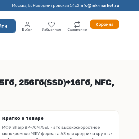
Москва, Б. Новодмитровская 14с2
info@ink-market.ru
Корзина
йти
Войти
Избранное
Сравнение
 5Гб, 256Гб(SSD)+16Гб, NFC,
Кратко о товаре
МФУ Sharp BP-70M75EU - это высокоскоростное
монохромное МФУ формата A3 для средних и крупных