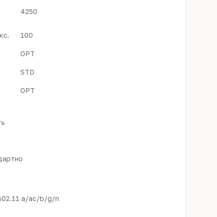
4250
кс.
100
OPT
STD
OPT
ть
дартно
802.11 a/ac/b/g/n