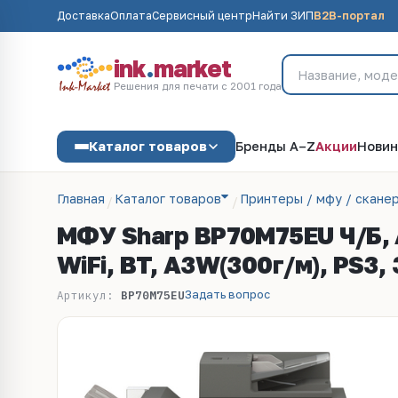
Доставка
Оплата
Сервисный центр
Найти ЗИП
B2B-портал
ink
.
market
Решения для печати с 2001 года
Каталог товаров
Бренды A–Z
Акции
Новин
Главная
Каталог товаров
Принтеры / мфу / скане
МФУ Sharp BP70M75EU Ч/Б, A3
WiFi, BT, A3W(300г/м), PS3,
Задать вопрос
Артикул:
BP70M75EU