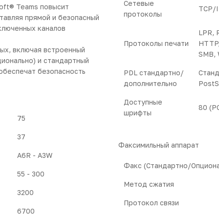
Сетевые
oft® Teams повысит
TCP/
протоколы
тавляя прямой и безопасный
дключенных каналов
LPR, 
Протоколы печати
HTTP,
ых, включая встроенный
SMB,
ционально) и стандартный
обеспечат безопасность
PDL стандартно/
Станд
дополнительно
PostS
Доступные
80 (PC
шрифты
75
37
Факсимильный аппарат
A6R - A3W
Факс (Стандартно/Опциона
55 - 300
Метод сжатия
3200
Протокол связи
6700