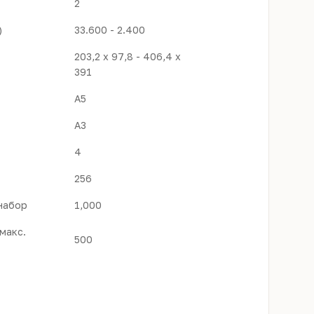
2
)
33.600 - 2.400
203,2 x 97,8 - 406,4 x
391
A5
A3
4
256
набор
1,000
макс.
500