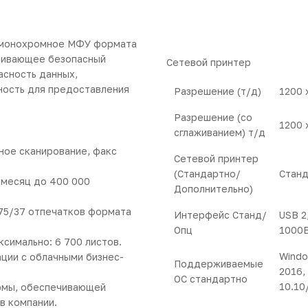
 монохромное МФУ формата
ечивающее безопасный
Сетевой принтер
асность данных,
ность для предоставления
Разрешение (т/д)
1200 
Разрешение (со
1200 
сглаживанием) т/д
ное сканирование, факс
Сетевой принтер
(Стандартно/
Стан
 месяц до 400 000
Дополнительно)
 75/37 отпечатков формата
Интерфейс Станд/
USB 2
Опц
1000
ксимально: 6 700 листов.
Windo
ции с облачными бизнес-
Поддерживаемые
2016,
ОС стандартно
10.10
рмы, обеспечивающей
в компании.