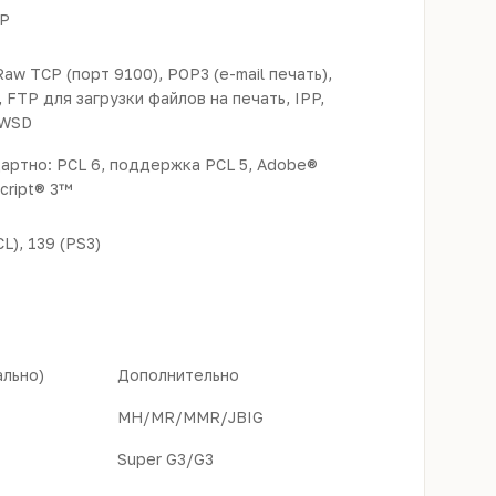
IP
Raw TCP (порт 9100), POP3 (e-mail печать),
 FTP для загрузки файлов на печать, IPP,
 WSD
артно: PCL 6, поддержка PCL 5, Adobe®
cript® 3™
L), 139 (PS3)
льно)
Дополнительно
MH/MR/MMR/JBIG
Super G3/G3