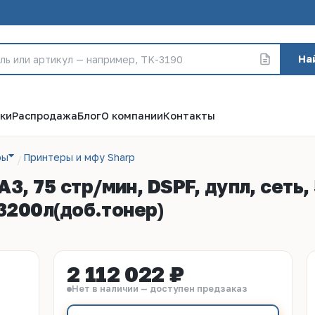
На
ки
Распродажа
Блог
О компании
Контакты
ры
Принтеры и мфу Sharp
, 75 стр/мин, DSPF, дупл, сеть,
 3200л(доб.тонер)
2 112 022 ₽
Нет в наличии — доступен предзаказ