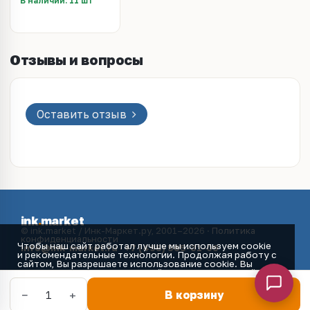
В наличии: 11 шт
Отзывы и вопросы
Оставить отзыв
ink
.
market
© ink.market / Инк-Маркет.ру, 2001–2026 ·
Политика
конфиденциальности
Чтобы наш сайт работал лучше мы используем cookie
info@ink-market.ru
·
+7 (495) 565-31-09
и рекомендательные технологии. Продолжая работу с
сайтом, Вы разрешаете использование cookie. Вы
всегда можете отключить файлы cookie в настройках
Вашего браузера.
Принять
−
+
1
В корзину
Главная
Каталог
Избранное
Корзина