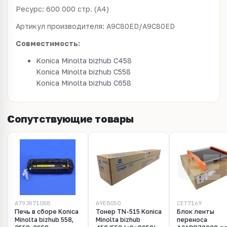
Ресурс: 600 000 стр. (А4)
Артикул производителя: A9C80ED/А9C80ЕD
Совместимость:
Konica Minolta bizhub C458
Konica Minolta bizhub C558
Konica Minolta bizhub C658
Сопутствующие товары
A79JR71088
A9E8050
CET7169
Печь в сборе Konica
Тонер TN-515 Konica
Блок ленты
Minolta bizhub 558,
Minolta bizhub
переноса