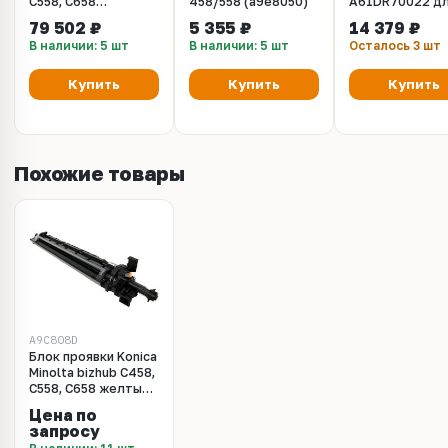
C558, C658
458/558 (a9e8050)
A61DR70022 д
(A79JR71033 /
Konica Minolta
79 502 ₽
5 355 ₽
14 379 ₽
A79JR71044 /
Bizhub
В наличии: 5 шт
В наличии: 5 шт
Осталось 3 шт
A79JR71055 /
224e/284e/36
A79JR71066 /
(CET), CET7169
A79JR71077 /
Купить
Купить
Купить
A79JR71088 /
A79JR710AA)
Похожие товары
A9C808D
Блок проявки Konica
Minolta bizhub C458,
C558, C658 желтый
DV-619Y
Цена по
запросу