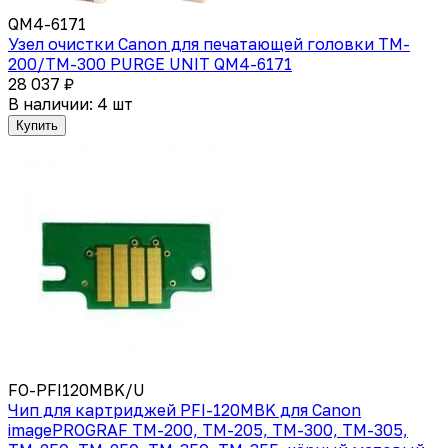
QM4-6171
Узел очистки Canon для печатающей головки TM-
200/TM-300 PURGE UNIT QM4-6171
28 037 ₽
В наличии: 4 шт
Купить
FO-PFI120MBK/U
Чип для картриджей PFI-120MBK для Canon
imagePROGRAF TM-200, TM-205, TM-300, TM-305,