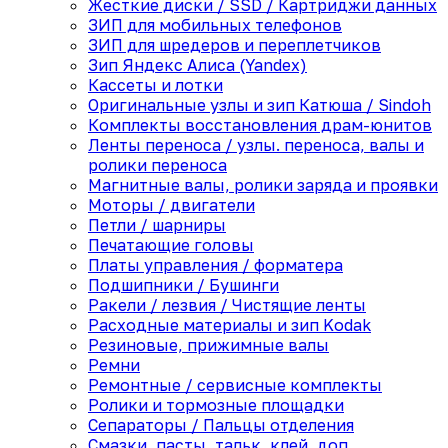
Жесткие диски / SSD / Картриджи данных
ЗИП для мобильных телефонов
ЗИП для шредеров и переплетчиков
Зип Яндекс Алиса (Yandex)
Кассеты и лотки
Оригинальные узлы и зип Катюша / Sindoh
Комплекты восстановления драм-юнитов
Ленты переноса / узлы. переноса, валы и
ролики переноса
Магнитные валы, ролики заряда и проявки
Моторы / двигатели
Петли / шарниры
Печатающие головы
Платы управления / форматера
Подшипники / Бушинги
Ракели / лезвия / Чистящие ленты
Расходные материалы и зип Kodak
Резиновые, прижимные валы
Ремни
Ремонтные / сервисные комплекты
Ролики и тормозные площадки
Сепараторы / Пальцы отделения
Смазки, пасты, тальк, клей, доп.