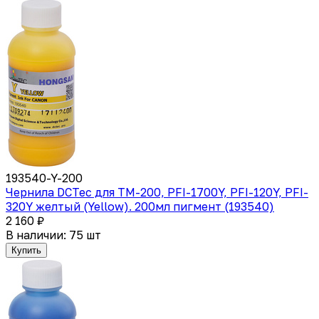
193540-Y-200
Чернила DCTec для TM-200, PFI-1700Y, PFI-120Y, PFI-
320Y желтый (Yellow). 200мл пигмент (193540)
2 160 ₽
В наличии: 75 шт
Купить