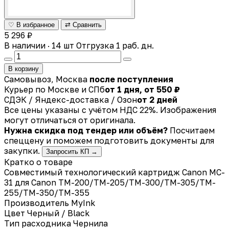
♡ В избранное
⇄ Сравнить
5 296 ₽
В наличии · 14 шт
Отгрузка 1 раб. дн.
В корзину
Самовывоз, Москва
после поступления
Курьер по Москве и СПб
от 1 дня, от 550 ₽
СДЭК / Яндекс-доставка / Озон
от 2 дней
Все цены указаны с учётом НДС 22%. Изображения
могут отличаться от оригинала.
Нужна скидка под тендер или объём?
Посчитаем
спеццену и поможем подготовить документы для
закупки.
Запросить КП →
Кратко о товаре
Совместимый технологический картридж Canon MC-
31 для Canon TM-200/TM-205/TM-300/TM-305/TM-
255/TM-350/TM-355
Производитель
MyInk
Цвет
Черный / Black
Тип расходника
Чернила