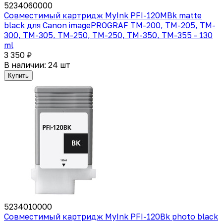
5234060000
Совместимый картридж MyInk PFI-120MBk matte
black для Canon imagePROGRAF TM-200, TM-205, TM-
300, TM-305, TM-250, TM-250, TM-350, TM-355 - 130
ml
3 350 ₽
В наличии: 24 шт
Купить
5234010000
Совместимый картридж MyInk PFI-120Bk photo black