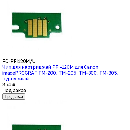
FO-PFI120M/U
Чип для картриджей PFI-120M для Canon
imagePROGRAF TM-200, TM-205, TM-300, TM-305,
пурпурный
854 ₽
Под заказ
Предзаказ