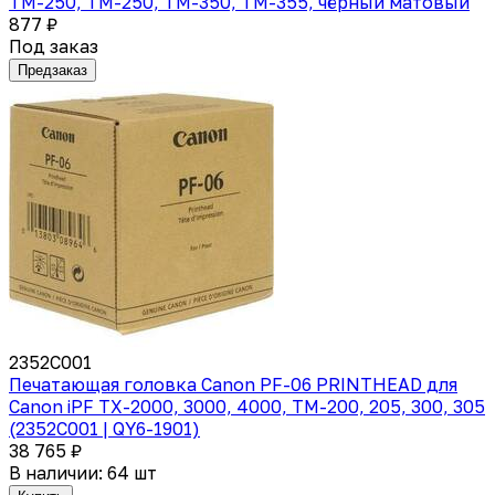
TM-250, TM-250, TM-350, TM-355, чёрный матовый
877 ₽
Под заказ
Предзаказ
2352C001
Печатающая головка Canon PF-06 PRINTHEAD для
Canon iPF TX-2000, 3000, 4000, TM-200, 205, 300, 305
(2352C001 | QY6-1901)
38 765 ₽
В наличии: 64 шт