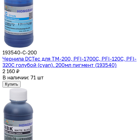
193540-C-200
Чернила DCTec для TM-200, PFI-1700C, PFI-120C, PFI-
320C голубой (cyan). 200мл пигмент (193540)
2 160 ₽
В наличии: 71 шт
Купить