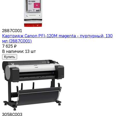
2887C001
Картридж Canon PFI-120M magenta - пурпурный, 130
мл (2887C001)
7 625 ₽
В наличии: 13 шт
Купить
3058C003