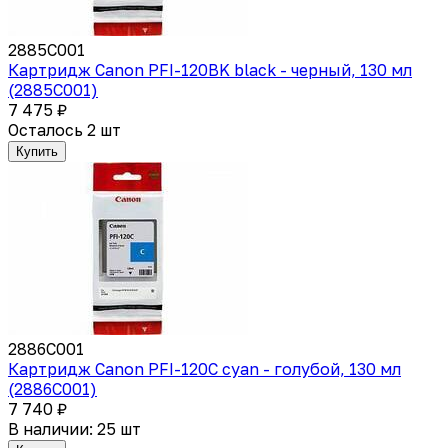
2885C001
Картридж Canon PFI-120BK black - черный, 130 мл
(2885C001)
7 475 ₽
Осталось 2 шт
Купить
2886C001
Картридж Canon PFI-120C cyan - голубой, 130 мл
(2886C001)
7 740 ₽
В наличии: 25 шт