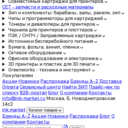
Совместимые картриджи для принтеров
CET - запчасти и расходные материалы
Зип и компоненты: барабаны, валы, ракели, зип
Чипы и программаторы для картриджей
Тонеры и девелоперы для принтеров
Чернила для принтеров и плоттеров
ПЗК / СНПЧ / Заправляемые картриджи
Источники бесперебойного питания
Бумага, фольга, винил, пленки
Сетевое оборудование
Офисное оборудование и электроника
3D принтеры и пластик для 3D печати
Greenworks - техника и инструмент
Покупателям
Акции
Новинки
Распродажа
Бренды A–Z
Доставка
Оплата
Сервисный центр
Найти ЗИП
Прайс-чек по
списку
B2B-портал
Блог
О компании
Контакты
info@ink-market.ru
Москва, Б. Новодмитровская
14с2
ink
.
market
Каталог товаров
Бренды A–Z
Акции
Новинки
Распродажа
Блог
О
компании
Контакты