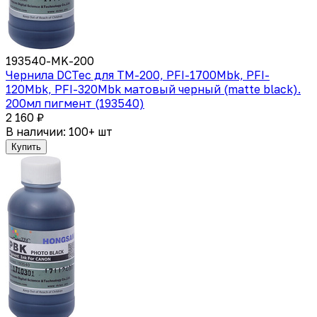
193540-MK-200
Чернила DCTec для TM-200, PFI-1700Mbk, PFI-
120Mbk, PFI-320Mbk матовый черный (matte black).
200мл пигмент (193540)
2 160 ₽
В наличии: 100+ шт
Купить