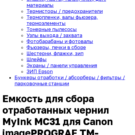
материалы
Термисторы / предохранители
Термопленки, валы фьюзера,
термоэлементы
Тонерные пылесосы
Узлы выхода / захвата
Фотобарабаны и фотовалы
Фьюзеры, печки в сборе
Шестерни, флажки, зип
Шлейфы
Экраны / панели управления
ЗИП Epson
Бункеры отработки / абсорберы / фильтры /
парковочные станции
Емкость для сбора
отработанных чернил
MyInk MC31 для Canon
imagePROGRAF TM-