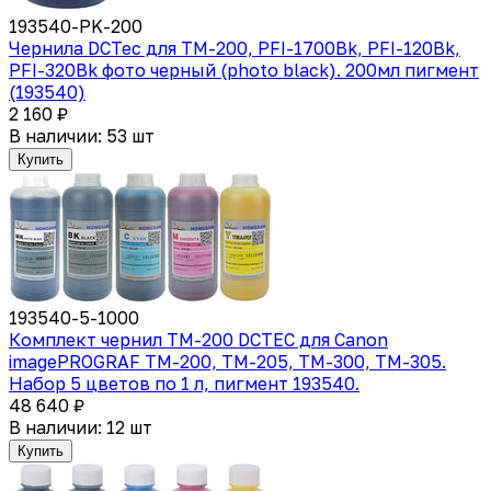
193540-PK-200
Чернила DCTec для TM-200, PFI-1700Bk, PFI-120Bk,
PFI-320Bk фото черный (photo black). 200мл пигмент
(193540)
2 160 ₽
В наличии: 53 шт
Купить
193540-5-1000
Комплект чернил TM-200 DCTEC для Canon
imagePROGRAF TM-200, TM-205, TM-300, TM-305.
Набор 5 цветов по 1 л, пигмент 193540.
48 640 ₽
В наличии: 12 шт
Купить