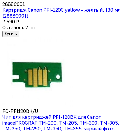
2888C001
Картридж Canon PFI-120C yellow - желтый, 130 мл
(2888C001)
7 590 ₽
Осталось 2 шт
Купить
FO-PFI120BK/U
Чип для картриджей PFI-120BK для Canon
imagePROGRAF TM-200, TM-205, TM-300, TM-305,
TM-250, TM-250, TM-350, TM-355, чёрный фото