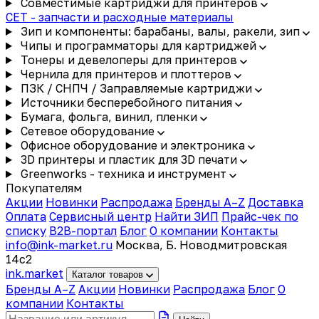
Совместимые картриджи для принтеров
CET - запчасти и расходные материалы
Зип и компоненты: барабаны, валы, ракели, зип
Чипы и программаторы для картриджей
Тонеры и девелоперы для принтеров
Чернила для принтеров и плоттеров
ПЗК / СНПЧ / Заправляемые картриджи
Источники бесперебойного питания
Бумага, фольга, винил, пленки
Сетевое оборудование
Офисное оборудование и электроника
3D принтеры и пластик для 3D печати
Greenworks - техника и инструмент
Покупателям
Акции
Новинки
Распродажа
Бренды A–Z
Доставка
Оплата
Сервисный центр
Найти ЗИП
Прайс-чек по
списку
B2B-портал
Блог
О компании
Контакты
info@ink-market.ru
Москва, Б. Новодмитровская
14с2
ink
.
market
Каталог товаров
Бренды A–Z
Акции
Новинки
Распродажа
Блог
О
компании
Контакты