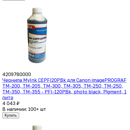
4209780000
Чернила MyInk CEPFI20PBk для Canon imagePROGRAF
TM-200, TM-205, TM-300, TM-305, TM-250, TM-250,
TM-350, TM-355 - PFI-120PBk, photo black, Pigment, 1
литр
4 043 ₽
В наличии: 100+ шт
Купить