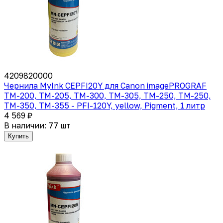
4209820000
Чернила MyInk CEPFI20Y для Canon imagePROGRAF
TM-200, TM-205, TM-300, TM-305, TM-250, TM-250,
TM-350, TM-355 - PFI-120Y, yellow, Pigment, 1 литр
4 569 ₽
В наличии: 77 шт
Купить