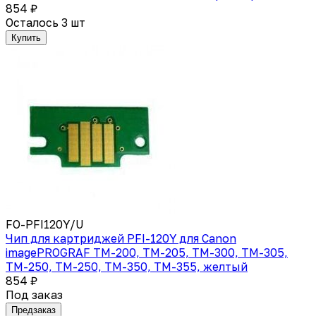
854 ₽
Осталось 3 шт
Купить
FO-PFI120Y/U
Чип для картриджей PFI-120Y для Canon
imagePROGRAF TM-200, TM-205, TM-300, TM-305,
TM-250, TM-250, TM-350, TM-355, желтый
854 ₽
Под заказ
Предзаказ