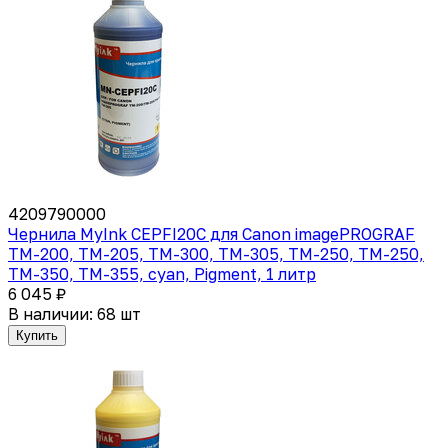
4209790000
Чернила MyInk CEPFI20C для Canon imagePROGRAF
TM-200, TM-205, TM-300, TM-305, TM-250, TM-250,
TM-350, TM-355, cyan, Pigment, 1 литр
6 045 ₽
В наличии: 68 шт
Купить