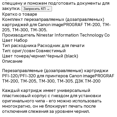
спеццену и поможем подготовить документы для
закупки.
Запросить КП →
Кратко о товаре
Комплект перезаправляемых (дозаправляемых)
картриджей для Canon imagePROGRAF TM-200, TM-
205, TM-300, TM-305.
Производитель
Ninestar Information Technology Co
Цвет
Набор
Тип расходника
Расходник для печати
Тип: ориг/совм
Совместимый
Цвет тонера/чернил
Черный (black)
Описание
Перезаправляемые (дозаправляемые) картриджи
PFI-120/PFI-320 для принтеров Canon imagePROGRAF
TM-200, TM-205, TM-300, TM-305. ДЗК TM-200
Каждый картридж имеет универсальный
пластиковый корпус с гнездом для установки
оригинального чипа - его можно использовать
многократно, он не блокирует печать после
отключения слежения за уровнем чернил.