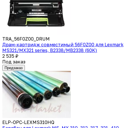
TRA_56F0Z00_DRUM
Драм-картридж совместимый 56F0Z00 для Lexmark
MS321/MX321 series, B2338/MB2338 (60K)
2 535 ₽
Под заказ
Предзаказ
ELP-OPC-LEXMS310HQ
Барабан для Lexmark MS, MX 310, 312, 317, 321, 410,