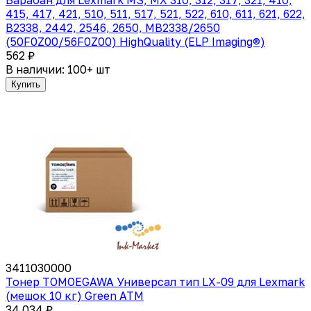
415, 417, 421, 510, 511, 517, 521, 522, 610, 611, 621, 622,
B2338, 2442, 2546, 2650, MB2338/2650
(50F0Z00/56F0Z00) HighQuality (ELP Imaging®)
562 ₽
В наличии: 100+ шт
Купить
3411030000
Тонер TOMOEGAWA Универсал тип LX-09 для Lexmark
(мешок 10 кг) Green ATM
34 034 ₽