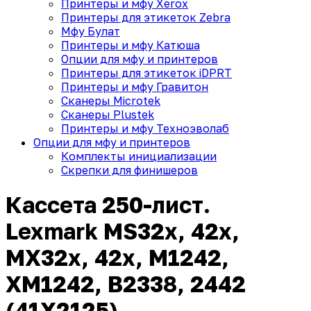
Принтеры и мфу Xerox
Принтеры для этикеток Zebra
Мфу Булат
Принтеры и мфу Катюша
Опции для мфу и принтеров
Принтеры для этикеток iDPRT
Принтеры и мфу Гравитон
Сканеры Microtek
Сканеры Plustek
Принтеры и мфу Техноэволаб
Опции для мфу и принтеров
Комплекты инициализации
Скрепки для финишеров
Кассета 250-лист.
Lexmark MS32x, 42x,
MX32x, 42x, M1242,
XM1242, B2338, 2442
(41X2125)