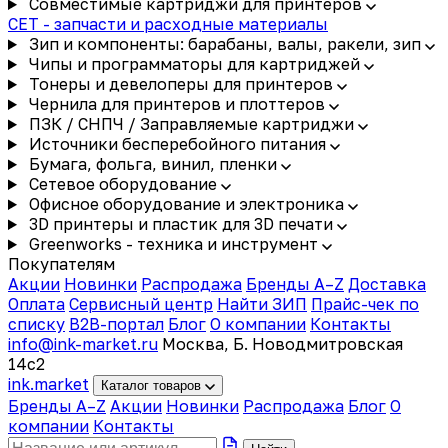
Совместимые картриджи для принтеров
CET - запчасти и расходные материалы
Зип и компоненты: барабаны, валы, ракели, зип
Чипы и программаторы для картриджей
Тонеры и девелоперы для принтеров
Чернила для принтеров и плоттеров
ПЗК / СНПЧ / Заправляемые картриджи
Источники бесперебойного питания
Бумага, фольга, винил, пленки
Сетевое оборудование
Офисное оборудование и электроника
3D принтеры и пластик для 3D печати
Greenworks - техника и инструмент
Покупателям
Акции
Новинки
Распродажа
Бренды A–Z
Доставка
Оплата
Сервисный центр
Найти ЗИП
Прайс-чек по
списку
B2B-портал
Блог
О компании
Контакты
info@ink-market.ru
Москва, Б. Новодмитровская
14с2
ink
.
market
Каталог товаров
Бренды A–Z
Акции
Новинки
Распродажа
Блог
О
компании
Контакты