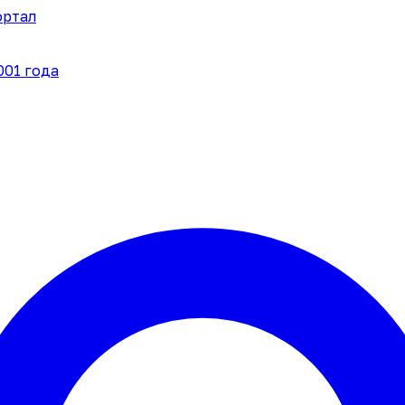
ортал
001 года