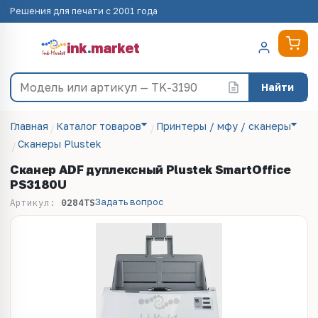
Решения для печати с 2001 года
ink
.
market
Найти
Главная
Каталог товаров
Принтеры / мфу / сканеры
Сканеры Plustek
Сканер ADF дуплексный Plustek SmartOffice
PS3180U
Задать вопрос
Артикул:
0284TS