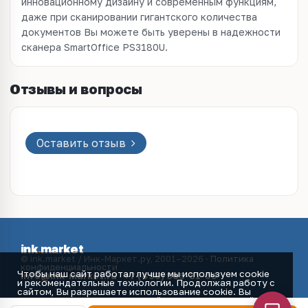
инновационному дизайну и современным функциям,
даже при сканировании гигантского количества
документов Вы можете быть уверены в надежности
сканера SmartOffice PS3180U.
Отзывы и вопросы
Оставить отзыв
ink
.
market
© ink.market / Инк-Маркет.ру, 2001–2026 ·
Политика
конфиденциальности
Чтобы наш сайт работал лучше мы используем cookie
info@ink-market.ru
·
+7 (495) 565-31-09
и рекомендательные технологии. Продолжая работу с
сайтом, Вы разрешаете использование cookie. Вы
всегда можете отключить файлы cookie в настройках