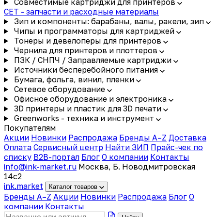
Совместимые картриджи для принтеров
CET - запчасти и расходные материалы
Зип и компоненты: барабаны, валы, ракели, зип
Чипы и программаторы для картриджей
Тонеры и девелоперы для принтеров
Чернила для принтеров и плоттеров
ПЗК / СНПЧ / Заправляемые картриджи
Источники бесперебойного питания
Бумага, фольга, винил, пленки
Сетевое оборудование
Офисное оборудование и электроника
3D принтеры и пластик для 3D печати
Greenworks - техника и инструмент
Покупателям
Акции
Новинки
Распродажа
Бренды A–Z
Доставка
Оплата
Сервисный центр
Найти ЗИП
Прайс-чек по
списку
B2B-портал
Блог
О компании
Контакты
info@ink-market.ru
Москва, Б. Новодмитровская
14с2
ink
.
market
Каталог товаров
Бренды A–Z
Акции
Новинки
Распродажа
Блог
О
компании
Контакты