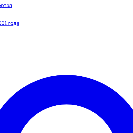
ортал
001 года