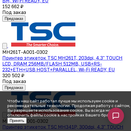
BM, Wi-Fi READY, EU
152 662 ₽
Под заказ
Предзаказ
MH261T-A001-0302
Принтер этикеток TSC MH261T, 203dpi, 4.3" TOUCH
LCD, DRAM 256MB/FLASH 512MB, USB+RS-
232+ETH+USB HOST+PARALLEL, Wi-Fi READY, EU
320 502 ₽
Под заказ
Предзаказ
Чтобы наш сайт работал лучше мы используем cookie и
рекомендательные технологии. Продолжая работу с сайтом,
Вы разрешаете использование cookie. Вы всегда можете
отключить файлы cookie в настройках Вашего браузера.
MH341P-A001-0302
Принять
Принтер этикеток TSC MH341P, 300dpi, 4.3" TOUCH