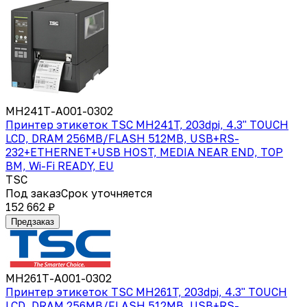
MH241T-A001-0302
Принтер этикеток TSC MH241T, 203dpi, 4.3" TOUCH
LCD, DRAM 256MB/FLASH 512MB, USB+RS-
232+ETHERNET+USB HOST, MEDIA NEAR END, TOP
BM, Wi-Fi READY, EU
TSC
Под заказ
Срок уточняется
152 662 ₽
Предзаказ
MH261T-A001-0302
Принтер этикеток TSC MH261T, 203dpi, 4.3" TOUCH
LCD, DRAM 256MB/FLASH 512MB, USB+RS-