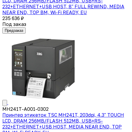
LCD, DRAM 256MB/FLASH 512MB, USB+RS-
232+ETHERNET+USB HOST, 8" FULL REWIND, MEDIA
NEAR END, TOP BM, Wi-Fi READY, EU
235 636 ₽
Под заказ
Предзаказ
MH241T-A001-0302
Принтер этикеток TSC MH241T, 203dpi, 4.3" TOUCH
LCD, DRAM 256MB/FLASH 512MB, USB+RS-
232+ETHERNET+USB HOST, MEDIA NEAR END, TOP