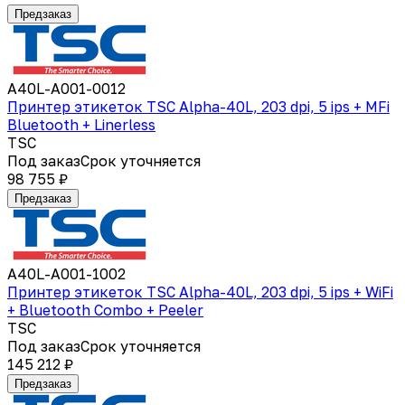
Предзаказ
A40L-A001-0012
Принтер этикеток TSC Alpha-40L, 203 dpi, 5 ips + MFi
Bluetooth + Linerless
TSC
Под заказ
Срок уточняется
98 755 ₽
Предзаказ
A40L-A001-1002
Принтер этикеток TSC Alpha-40L, 203 dpi, 5 ips + WiFi
+ Bluetooth Combo + Peeler
TSC
Под заказ
Срок уточняется
145 212 ₽
Предзаказ