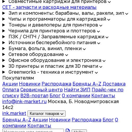
Совместимые картриджи для принтеров
CET - запчасти и расходные материалы
Зип и компоненты: барабаны, валы, ракели, зип
Чипы и программаторы для картриджей
Тонеры и девелоперы для принтеров
Чернила для принтеров и плоттеров
ПЗК / СНПЧ / Заправляемые картриджи
Источники бесперебойного питания
Бумага, фольга, винил, пленки
Сетевое оборудование
Офисное оборудование и электроника
3D принтеры и пластик для 3D печати
Greenworks - техника и инструмент
Покупателям
Акции
Новинки
Распродажа
Бренды A–Z
Доставка
Оплата
Сервисный центр
Найти ЗИП
Прайс-чек по
списку
B2B-портал
Блог
О компании
Контакты
info@ink-market.ru
Москва, Б. Новодмитровская
14с2
ink
.
market
Каталог товаров
Бренды A–Z
Акции
Новинки
Распродажа
Блог
О
компании
Контакты