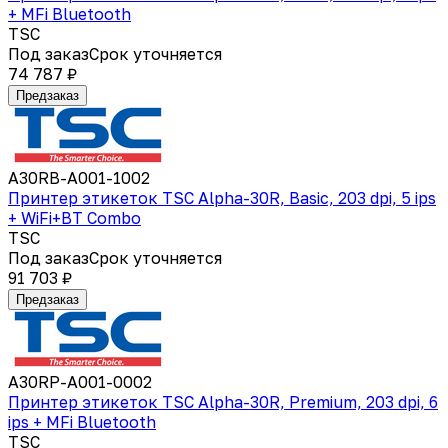
+ MFi Bluetooth
TSC
Под заказ
Срок уточняется
74 787 ₽
Предзаказ
A30RB-A001-1002
Принтер этикеток TSC Alpha-30R, Basic, 203 dpi, 5 ips
+ WiFi+BT Combo
TSC
Под заказ
Срок уточняется
91 703 ₽
Предзаказ
A30RP-A001-0002
Принтер этикеток TSC Alpha-30R, Premium, 203 dpi, 6
ips + MFi Bluetooth
TSC