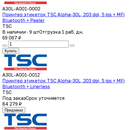
A30L-A001-0002
Принтер этикеток TSC Alpha-30L, 203 dpi, 5 ips + MFi
Bluetooth + Peeler
TSC
В наличии · 9 шт
Отгрузка 1 раб. дн.
69 067 ₽
Купить
A30L-A001-0012
Принтер этикеток TSC Alpha-30L, 203 dpi, 5 ips + MFi
Bluetooth + Linerless
TSC
Под заказ
Срок уточняется
84 279 ₽
Предзаказ