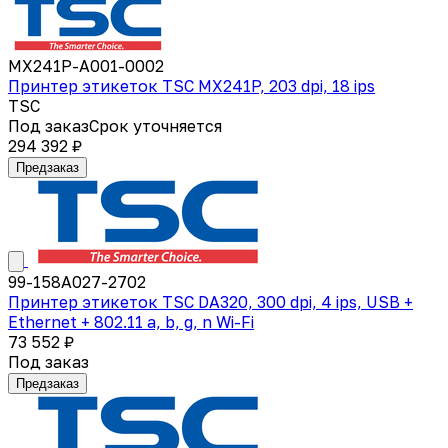
MX241P-A001-0002
Принтер этикеток TSC MX241P, 203 dpi, 18 ips
TSC
Под заказ
Срок уточняется
294 392 ₽
Предзаказ
99-158A027-2702
Принтер этикеток TSC DA320, 300 dpi, 4 ips, USB +
Ethernet + 802.11 a, b, g, n Wi-Fi
73 552 ₽
Под заказ
Предзаказ