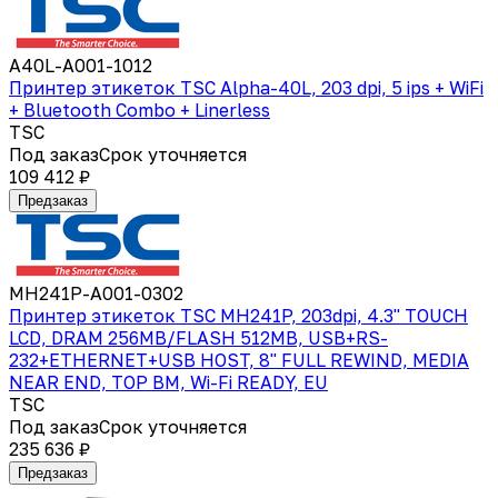
A40L-A001-1012
Принтер этикеток TSC Alpha-40L, 203 dpi, 5 ips + WiFi
+ Bluetooth Combo + Linerless
TSC
Под заказ
Срок уточняется
109 412 ₽
Предзаказ
MH241P-A001-0302
Принтер этикеток TSC MH241P, 203dpi, 4.3" TOUCH
LCD, DRAM 256MB/FLASH 512MB, USB+RS-
232+ETHERNET+USB HOST, 8" FULL REWIND, MEDIA
NEAR END, TOP BM, Wi-Fi READY, EU
TSC
Под заказ
Срок уточняется
235 636 ₽
Предзаказ