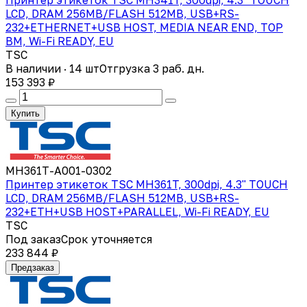
LCD, DRAM 256MB/FLASH 512MB, USB+RS-
232+ETHERNET+USB HOST, MEDIA NEAR END, TOP
BM, Wi-Fi READY, EU
TSC
В наличии · 14 шт
Отгрузка 3 раб. дн.
153 393 ₽
Купить
MH361T-A001-0302
Принтер этикеток TSC MH361T, 300dpi, 4.3" TOUCH
LCD, DRAM 256MB/FLASH 512MB, USB+RS-
232+ETH+USB HOST+PARALLEL, Wi-Fi READY, EU
TSC
Под заказ
Срок уточняется
233 844 ₽
Предзаказ