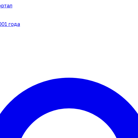
ортал
001 года