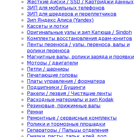
Жесткие диски / SSD / Картриджи данных
ЗИП для мобильных телефонов
ЗИП для шредеров и переплетчиков
Зип Яндекс Алиса (Yandex)
Кассеты и лотки
Оригинальные узлы и зип Катюша / Sindoh
Комплекты восстановления драм-юнитов
Ленты переноса / узлы. переноса, валы и
ролики переноса
Магнитные валы, ролики заряда и проявки
Моторы / двигатели
Петли / шарниры
Печатающие головы
Платы управления / форматера
Подшипники / Бушинги
Ракели / лезвия / Чистящие ленты
Расходные материалы и зип Kodak
Резиновые, прижимные валы
Ремни
Ремонтные / сервисные комплекты
Ролики и тормозные площадки
Сепараторы / Пальцы отделения
Смазки, пасты, тальк, клей, доп.