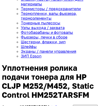
материалы
Термисторы / предохранители
Термопленки, валы фьюзера,
термоэлементы
Тонерные пылесосы
Узлы выхода / захвата
Фотобарабаны и фотовалы
Фьюзеры, печки в сборе
Шестерни, флажки, зип
Шлейфы
Экраны / панели управления
ЗИП Epson
Уплотнения ролика
подачи тонера для HP
CLJP M252/M452, Static
Control HM252TARSFM