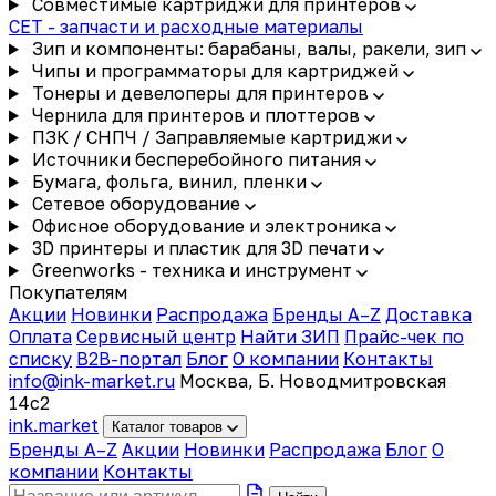
Совместимые картриджи для принтеров
CET - запчасти и расходные материалы
Зип и компоненты: барабаны, валы, ракели, зип
Чипы и программаторы для картриджей
Тонеры и девелоперы для принтеров
Чернила для принтеров и плоттеров
ПЗК / СНПЧ / Заправляемые картриджи
Источники бесперебойного питания
Бумага, фольга, винил, пленки
Сетевое оборудование
Офисное оборудование и электроника
3D принтеры и пластик для 3D печати
Greenworks - техника и инструмент
Покупателям
Акции
Новинки
Распродажа
Бренды A–Z
Доставка
Оплата
Сервисный центр
Найти ЗИП
Прайс-чек по
списку
B2B-портал
Блог
О компании
Контакты
info@ink-market.ru
Москва, Б. Новодмитровская
14с2
ink
.
market
Каталог товаров
Бренды A–Z
Акции
Новинки
Распродажа
Блог
О
компании
Контакты