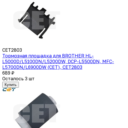
CET2803
Тормозная площадка для BROTHER HL-
L5000D/L5100DN/L5200DW, DCP-L5500DN, MFC-
L5700DN/L6900DW (CET), CET2803
689 ₽
Осталось 3 шт
Купить