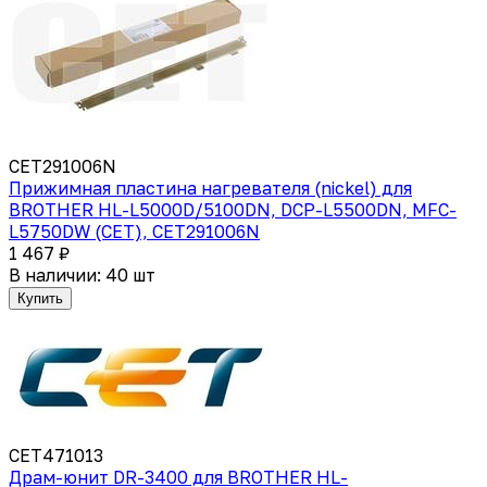
CET291006N
Прижимная пластина нагревателя (nickel) для
BROTHER HL-L5000D/5100DN, DCP-L5500DN, MFC-
L5750DW (CET), CET291006N
1 467 ₽
В наличии: 40 шт
Купить
CET471013
Драм-юнит DR-3400 для BROTHER HL-