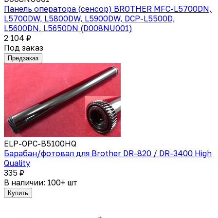
Панель оператора (сенсор) BROTHER MFC-L5700DN,
L5700DW, L5800DW, L5900DW, DCP-L5500D,
L5600DN, L5650DN (D008NU001)
2 104 ₽
Под заказ
Предзаказ
ELP-OPC-B5100HQ
Барабан/фотовал для Brother DR-820 / DR-3400 High
Quality
335 ₽
В наличии: 100+ шт
Купить