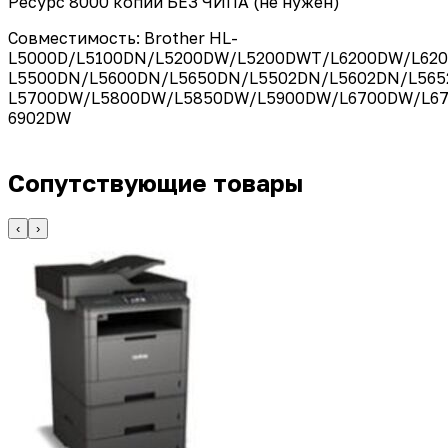
Ресурс 8000 копий БЕЗ ЧИПА (не нужен)
Совместимость: Brother HL-
L5000D/L5100DN/L5200DW/L5200DWT/L6200DW/L62
L5500DN/L5600DN/L5650DN/L5502DN/L5602DN/L565
L5700DW/L5800DW/L5850DW/L5900DW/L6700DW/L67
6902DW
Сопутствующие товары
‹
›