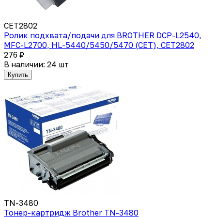
CET2802
Ролик подхвата/подачи для BROTHER DCP-L2540,
MFC-L2700, HL-5440/5450/5470 (CET), CET2802
276 ₽
В наличии: 24 шт
Купить
TN-3480
Тонер-картридж Brother TN-3480