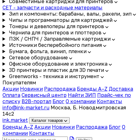
Совместимые картриджи для принтеров
CET - запчасти и расходные материалы
Зип и компоненты: барабаны, валы, ракели, зип
Чипы и программаторы для картриджей
Тонеры и девелоперы для принтеров
Чернила для принтеров и плоттеров
ПЗК / СНПЧ / Заправляемые картриджи
Источники бесперебойного питания
Бумага, фольга, винил, пленки
Сетевое оборудование
Офисное оборудование и электроника
3D принтеры и пластик для 3D печати
Greenworks - техника и инструмент
Покупателям
Акции
Новинки
Распродажа
Бренды A–Z
Доставка
Оплата
Сервисный центр
Найти ЗИП
Прайс-чек по
списку
B2B-портал
Блог
О компании
Контакты
info@ink-market.ru
Москва, Б. Новодмитровская
14с2
ink
.
market
Каталог товаров
Бренды A–Z
Акции
Новинки
Распродажа
Блог
О
компании
Контакты