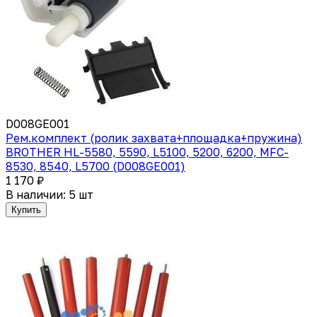
D008GE001
Рем.комплект (ролик захвата+площадка+пружина)
BROTHER HL-5580, 5590, L5100, 5200, 6200, MFC-
8530, 8540, L5700 (D008GE001)
1 170 ₽
В наличии: 5 шт
Купить