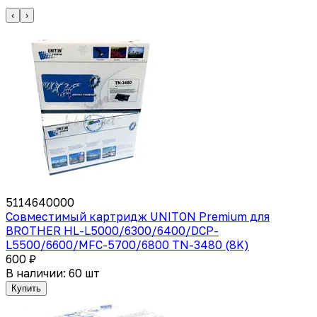
‹
›
5114640000
Совместимый картридж UNITON Premium для
BROTHER HL-L5000/6300/6400/DCP-
L5500/6600/MFC-5700/6800 TN-3480 (8K)
600 ₽
В наличии: 60 шт
Купить