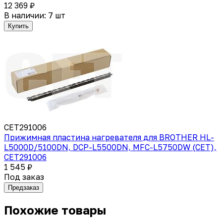
12 369 ₽
В наличии: 7 шт
Купить
CET291006
Прижимная пластина нагревателя для BROTHER HL-
L5000D/5100DN, DCP-L5500DN, MFC-L5750DW (CET),
CET291006
1 545 ₽
Под заказ
Предзаказ
Похожие товары